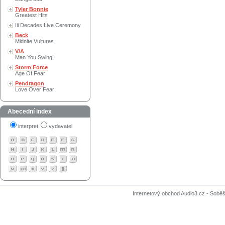
Tyler Bonnie
Greatest Hits
Iii Decades Live Ceremony
Beck
Midnite Vultures
V/A
Man You Swing!
Storm Force
Age Of Fear
Pendragon
Love Over Fear
Abecední index
interpret
vydavatel
Internetový obchod Audio3.cz - Soběši