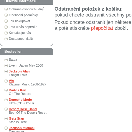
Důležité informace
Odstranění položek z košíku:
Ochrana osobních údajů
pokud chcete odstranit všechny po
Obchodní podmínky
Jak nakupovat
Pokud chcete odstranit jen někter
Jste u nás poprvé?
a poté stiskněte
přepočítat
zboží.
Kontaktujte nás
Dostupnost titulů
Bestseller
Satya
Live In Japan May 2000
Jackson Alan
Freight Train
V/A
Klezmer Music 1908-1927
Bartos Karl
Off The Record
Depeche Mode
Ultra (CD + DVD)
Desert Rose Band
Best Of The Desert Rose..
Getz Stan
Stan Is Here
Jackson Michael
Dangerous