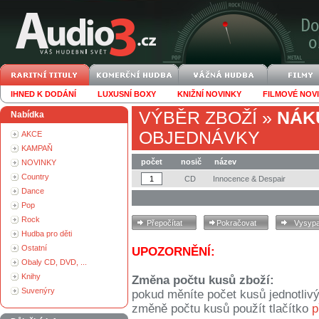
IHNED K DODÁNÍ
LUXUSNÍ BOXY
KNIŽNÍ NOVINKY
FILMOVÉ NOV
VÝBĚR ZBOŽÍ
»
NÁK
Nabídka
OBJEDNÁVKY
AKCE
KAMPAŇ
počet
nosič
název
NOVINKY
Country
CD
Innocence & Despair
Dance
Pop
Rock
Hudba pro děti
Ostatní
UPOZORNĚNÍ:
Obaly CD, DVD, ...
Knihy
Změna počtu kusů zboží:
Suvenýry
pokud měníte počet kusů jednotliv
změně počtu kusů použít tlačítko
p