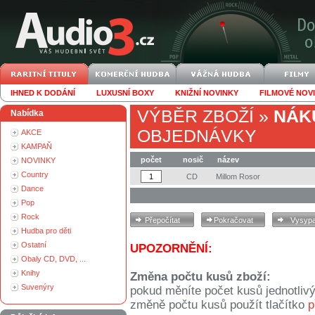
IHNED K DODÁNÍ
LUXUSNÍ BOXY
KNIŽNÍ NOVINKY
FILMOVÉ NOV
VÝBĚR ZBOŽÍ
»
NÁK
Nabídka
OBJEDNÁVKY
AKCE
KAMPAŇ
počet
nosič
název
NOVINKY
Country
CD
Millom Rosor
Dance
Pop
Rock
Hudba pro děti
Ostatní
UPOZORNĚNÍ:
Obaly CD, DVD, ...
Knihy
Změna počtu kusů zboží:
Suvenýry
pokud měníte počet kusů jednotliv
změně počtu kusů použít tlačítko
p