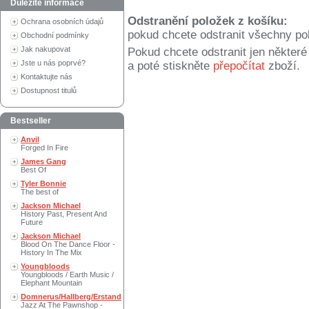
Důležité informace
Odstranění položek z košíku:
Ochrana osobních údajů
pokud chcete odstranit všechny po
Obchodní podmínky
Jak nakupovat
Pokud chcete odstranit jen někter
Jste u nás poprvé?
a poté stiskněte
přepočítat
zboží.
Kontaktujte nás
Dostupnost titulů
Bestseller
Anvil
Forged In Fire
James Gang
Best Of
Tyler Bonnie
The best of
Jackson Michael
History Past, Present And
Future
Jackson Michael
Blood On The Dance Floor -
History In The Mix
Youngbloods
Youngbloods / Earth Music /
Elephant Mountain
Domnerus/Hallberg/Erstand
Jazz At The Pawnshop -