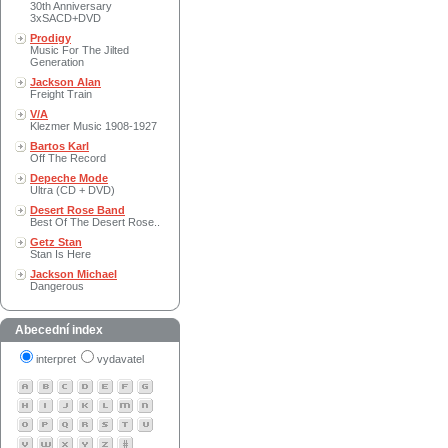
30th Anniversary
3xSACD+DVD
Prodigy
Music For The Jilted
Generation
Jackson Alan
Freight Train
V/A
Klezmer Music 1908-1927
Bartos Karl
Off The Record
Depeche Mode
Ultra (CD + DVD)
Desert Rose Band
Best Of The Desert Rose..
Getz Stan
Stan Is Here
Jackson Michael
Dangerous
Abecední index
interpret
vydavatel