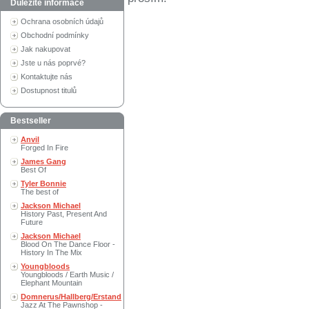
Důležité informace
Ochrana osobních údajů
Obchodní podmínky
Jak nakupovat
Jste u nás poprvé?
Kontaktujte nás
Dostupnost titulů
Bestseller
Anvil
Forged In Fire
James Gang
Best Of
Tyler Bonnie
The best of
Jackson Michael
History Past, Present And
Future
Jackson Michael
Blood On The Dance Floor -
History In The Mix
Youngbloods
Youngbloods / Earth Music /
Elephant Mountain
Domnerus/Hallberg/Erstand
Jazz At The Pawnshop -