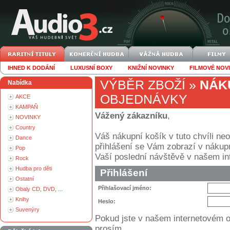
IHNED K DODÁNÍ
LUXUSNÍ BOXY
KNIŽNÍ NOVINKY
FILMOVÉ NOV
VÝBĚR ZBOŽÍ
»
NÁK
Nabídka
OBJEDNÁVKY
AKCE
KAMPAŇ
Vážený zákazníku
,
NOVINKY
Country
Váš nákupní košík v tuto chvíli n
Dance
přihlášení se Vám zobrazí v nákupním
Pop
Vaší poslední návštěvě v našem i
Rock
Hudba pro děti
Přihlášení
Ostatní
Přihlašovací jméno:
Obaly CD, DVD, ...
Knihy
Heslo:
Suvenýry
Pokud jste v našem internetovém 
prosím.