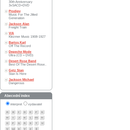
30th Anniversary
3xSACD+DVD
Prodigy
Music For The Jilted
Generation
Jackson Alan
Freight Train
V/A
Klezmer Music 1908-1927
Bartos Karl
Off The Record
Depeche Mode
Ultra (CD + DVD)
Desert Rose Band
Best Of The Desert Rose..
Getz Stan
Stan Is Here
Jackson Michael
Dangerous
Abecední index
interpret
vydavatel