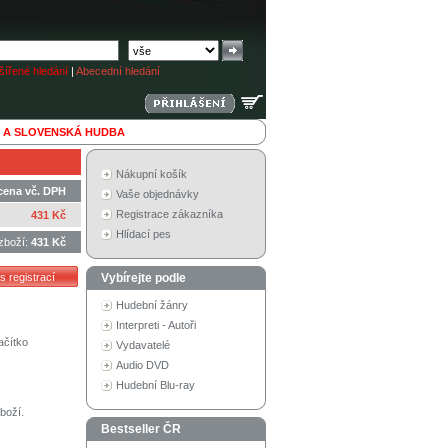
ířené hledání
|
Abecední hledání
 A SLOVENSKÁ HUDBA
Nákupní košík
cena vč. DPH
Vaše objednávky
Registrace zákazníka
431 Kč
Hlídací pes
zboží:
431 Kč
Vybírejte podle
Hudební žánry
Interpreti - Autoři
ačítko
Vydavatelé
Audio DVD
Hudební Blu-ray
boží.
Bestseller ČR