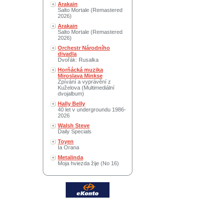
Arakain
Salto Mortale (Remastered
2026)
Arakain
Salto Mortale (Remastered
2026)
Orchestr Národního
divadla
Dvořák: Rusalka
Horňácká muzika
Miroslava Minkse
Zpívání a vyprávění z
Kuželova (Multimediální
dvojalbum)
Hally Belly
40 let v undergroundu 1986-
2026
Walsh Steve
Daily Specials
Toyen
Ia Orana
Metalinda
Moja hviezda žije (No 16)