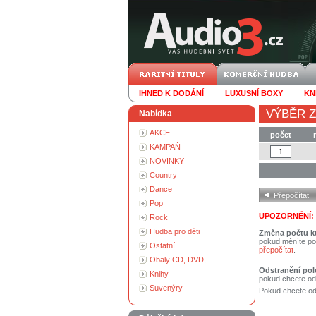
IHNED K DODÁNÍ
LUXUSNÍ BOXY
KN
VÝBĚR Z
Nabídka
AKCE
počet
KAMPAŇ
NOVINKY
Country
Dance
Pop
UPOZORNĚNÍ:
Rock
Hudba pro děti
Změna počtu k
pokud měníte po
Ostatní
přepočítat
.
Obaly CD, DVD, ...
Odstranění pol
Knihy
pokud chcete od
Suvenýry
Pokud chcete ods