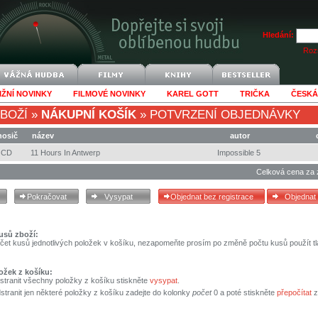
Hledání:
Rozš
IŽNÍ NOVINKY
FILMOVÉ NOVINKY
KAREL GOTT
TRIČKA
ČESKÁ
BOŽÍ
»
NÁKUPNÍ KOŠÍK
»
POTVRZENÍ OBJEDNÁVKY
nosič
název
autor
CD
11 Hours In Antwerp
Impossible 5
Celková cena za 
usů zboží:
čet kusů jednotlivých položek v košíku, nezapomeňte prosím po změně počtu kusů použít tl
ožek z košíku:
stranit všechny položky z košíku stiskněte
vysypat
.
tranit jen některé položky z košíku zadejte do kolonky
počet
0 a poté stiskněte
přepočítat
z