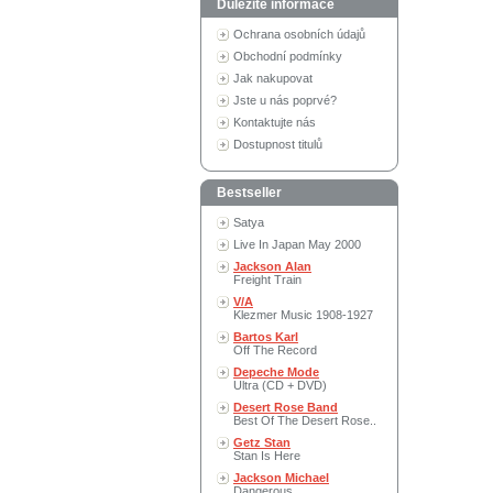
Důležité informace
Ochrana osobních údajů
Obchodní podmínky
Jak nakupovat
Jste u nás poprvé?
Kontaktujte nás
Dostupnost titulů
Bestseller
Satya
Live In Japan May 2000
Jackson Alan
Freight Train
V/A
Klezmer Music 1908-1927
Bartos Karl
Off The Record
Depeche Mode
Ultra (CD + DVD)
Desert Rose Band
Best Of The Desert Rose..
Getz Stan
Stan Is Here
Jackson Michael
Dangerous