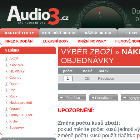
IHNED K DODÁNÍ
LUXUSNÍ BOXY
KNIŽNÍ NOVINKY
FILMOVÉ NOV
VÝBĚR ZBOŽÍ
»
NÁK
Nabídka
OBJEDNÁVKY
AKCE
KAMPAŇ
počet
nosič
název
NOVINKY
Country
CD
Revolution
Dance
Pop
Rock
Hudba pro děti
Ostatní
UPOZORNĚNÍ:
Obaly CD, DVD, ...
Knihy
Změna počtu kusů zboží:
Suvenýry
pokud měníte počet kusů jednotliv
změně počtu kusů použít tlačítko
p