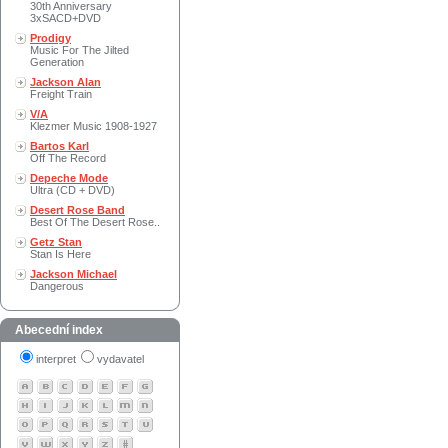
30th Anniversary
3xSACD+DVD
Prodigy
Music For The Jilted
Generation
Jackson Alan
Freight Train
V/A
Klezmer Music 1908-1927
Bartos Karl
Off The Record
Depeche Mode
Ultra (CD + DVD)
Desert Rose Band
Best Of The Desert Rose..
Getz Stan
Stan Is Here
Jackson Michael
Dangerous
Abecední index
interpret
vydavatel