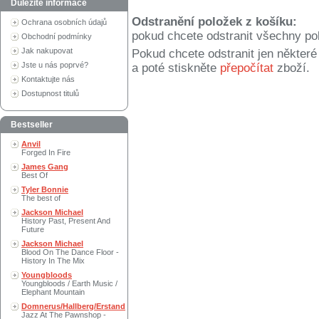
Důležité informace
Odstranění položek z košíku:
Ochrana osobních údajů
pokud chcete odstranit všechny po
Obchodní podmínky
Jak nakupovat
Pokud chcete odstranit jen někter
Jste u nás poprvé?
a poté stiskněte
přepočítat
zboží.
Kontaktujte nás
Dostupnost titulů
Bestseller
Anvil
Forged In Fire
James Gang
Best Of
Tyler Bonnie
The best of
Jackson Michael
History Past, Present And
Future
Jackson Michael
Blood On The Dance Floor -
History In The Mix
Youngbloods
Youngbloods / Earth Music /
Elephant Mountain
Domnerus/Hallberg/Erstand
Jazz At The Pawnshop -