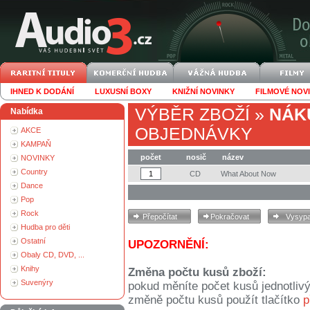
IHNED K DODÁNÍ
LUXUSNÍ BOXY
KNIŽNÍ NOVINKY
FILMOVÉ NOV
VÝBĚR ZBOŽÍ
»
NÁK
Nabídka
OBJEDNÁVKY
AKCE
KAMPAŇ
počet
nosič
název
NOVINKY
Country
CD
What About Now
Dance
Pop
Rock
Hudba pro děti
Ostatní
UPOZORNĚNÍ:
Obaly CD, DVD, ...
Knihy
Změna počtu kusů zboží:
Suvenýry
pokud měníte počet kusů jednotliv
změně počtu kusů použít tlačítko
p