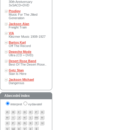
30th Anniversary
3xSACD+DVD
Prodigy
Music For The Jilted
Generation
Jackson Alan
Freight Train
V/A
Klezmer Music 1908-1927
Bartos Karl
Off The Record
Depeche Mode
Ultra (CD + DVD)
Desert Rose Band
Best Of The Desert Rose..
Getz Stan
Stan Is Here
Jackson Michael
Dangerous
Abecední index
interpret
vydavatel