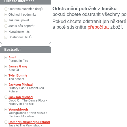
Důležité informace
Odstranění položek z košíku:
Ochrana osobních údajů
pokud chcete odstranit všechny po
Obchodní podmínky
Jak nakupovat
Pokud chcete odstranit jen někter
Jste u nás poprvé?
a poté stiskněte
přepočítat
zboží.
Kontaktujte nás
Dostupnost titulů
Bestseller
Anvil
Forged In Fire
James Gang
Best Of
Tyler Bonnie
The best of
Jackson Michael
History Past, Present And
Future
Jackson Michael
Blood On The Dance Floor -
History In The Mix
Youngbloods
Youngbloods / Earth Music /
Elephant Mountain
Domnerus/Hallberg/Erstand
Jazz At The Pawnshop -