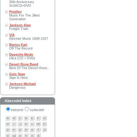
30th Anniversary
3xSACD+DVD
Prodigy
Music For The Jilted
Generation
Jackson Alan
Freight Train
V/A
Klezmer Music 1908-1927
Bartos Karl
Off The Record
Depeche Mode
Ultra (CD + DVD)
Desert Rose Band
Best Of The Desert Rose..
Getz Stan
Stan Is Here
Jackson Michael
Dangerous
Abecední index
interpret
vydavatel