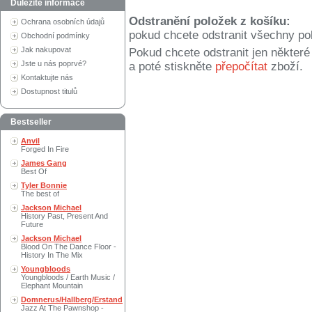
Důležité informace
Odstranění položek z košíku:
Ochrana osobních údajů
pokud chcete odstranit všechny po
Obchodní podmínky
Jak nakupovat
Pokud chcete odstranit jen někter
Jste u nás poprvé?
a poté stiskněte
přepočítat
zboží.
Kontaktujte nás
Dostupnost titulů
Bestseller
Anvil
Forged In Fire
James Gang
Best Of
Tyler Bonnie
The best of
Jackson Michael
History Past, Present And
Future
Jackson Michael
Blood On The Dance Floor -
History In The Mix
Youngbloods
Youngbloods / Earth Music /
Elephant Mountain
Domnerus/Hallberg/Erstand
Jazz At The Pawnshop -