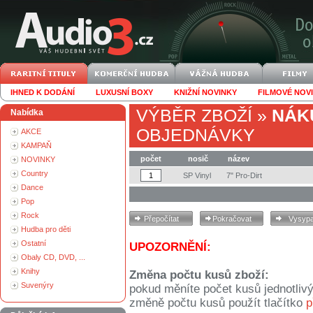
IHNED K DODÁNÍ
LUXUSNÍ BOXY
KNIŽNÍ NOVINKY
FILMOVÉ NOV
VÝBĚR ZBOŽÍ
»
NÁK
Nabídka
OBJEDNÁVKY
AKCE
KAMPAŇ
počet
nosič
název
NOVINKY
Country
SP Vinyl
7" Pro-Dirt
Dance
Pop
Rock
Hudba pro děti
Ostatní
UPOZORNĚNÍ:
Obaly CD, DVD, ...
Knihy
Změna počtu kusů zboží:
Suvenýry
pokud měníte počet kusů jednotliv
změně počtu kusů použít tlačítko
p