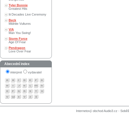
Tyler Bonnie
Greatest Hits
Iii Decades Live Ceremony
Beck
Midnite Vultures
V/A
Man You Swing!
Storm Force
Age Of Fear
Pendragon
Love Over Fear
Abecední index
interpret
vydavatel
Internetový obchod Audio3.cz - Soběši