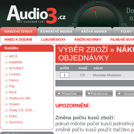
IHNED K DODÁNÍ
LUXUSNÍ BOXY
KNIŽNÍ NOVINKY
FILMOVÉ NOV
VÝBĚR ZBOŽÍ
»
NÁK
Nabídka
OBJEDNÁVKY
AKCE
KAMPAŇ
počet
nosič
název
NOVINKY
Country
CD
Mountain Meadows
Dance
Pop
Rock
Hudba pro děti
Ostatní
UPOZORNĚNÍ:
Obaly CD, DVD, ...
Knihy
Změna počtu kusů zboží:
Suvenýry
pokud měníte počet kusů jednotliv
změně počtu kusů použít tlačítko
p