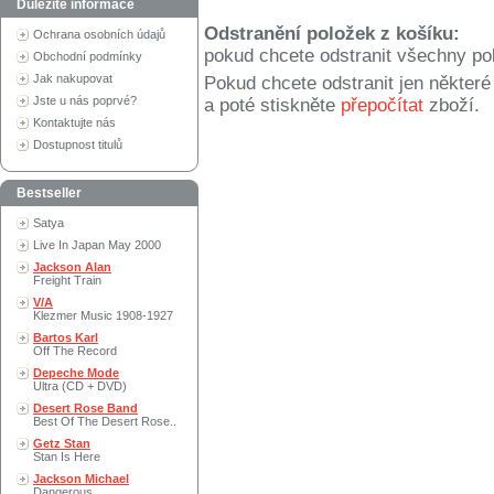
Důležité informace
Odstranění položek z košíku:
Ochrana osobních údajů
pokud chcete odstranit všechny po
Obchodní podmínky
Jak nakupovat
Pokud chcete odstranit jen někter
Jste u nás poprvé?
a poté stiskněte
přepočítat
zboží.
Kontaktujte nás
Dostupnost titulů
Bestseller
Satya
Live In Japan May 2000
Jackson Alan
Freight Train
V/A
Klezmer Music 1908-1927
Bartos Karl
Off The Record
Depeche Mode
Ultra (CD + DVD)
Desert Rose Band
Best Of The Desert Rose..
Getz Stan
Stan Is Here
Jackson Michael
Dangerous