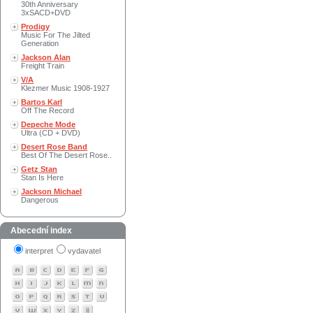
30th Anniversary
3xSACD+DVD
Prodigy
Music For The Jilted
Generation
Jackson Alan
Freight Train
V/A
Klezmer Music 1908-1927
Bartos Karl
Off The Record
Depeche Mode
Ultra (CD + DVD)
Desert Rose Band
Best Of The Desert Rose..
Getz Stan
Stan Is Here
Jackson Michael
Dangerous
Abecední index
interpret
vydavatel