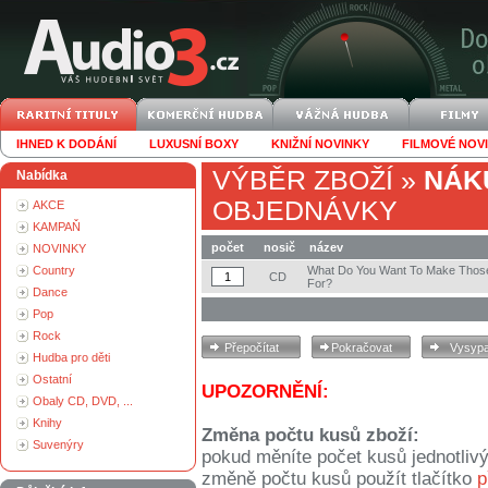
IHNED K DODÁNÍ
LUXUSNÍ BOXY
KNIŽNÍ NOVINKY
FILMOVÉ NOV
VÝBĚR ZBOŽÍ
»
NÁK
Nabídka
OBJEDNÁVKY
AKCE
KAMPAŇ
počet
nosič
název
NOVINKY
Country
What Do You Want To Make Thos
CD
For?
Dance
Pop
Rock
Hudba pro děti
Ostatní
UPOZORNĚNÍ:
Obaly CD, DVD, ...
Knihy
Změna počtu kusů zboží:
Suvenýry
pokud měníte počet kusů jednotliv
změně počtu kusů použít tlačítko
p