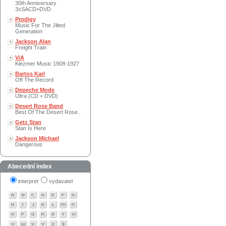
30th Anniversary
3xSACD+DVD
Prodigy
Music For The Jilted
Generation
Jackson Alan
Freight Train
V/A
Klezmer Music 1908-1927
Bartos Karl
Off The Record
Depeche Mode
Ultra (CD + DVD)
Desert Rose Band
Best Of The Desert Rose..
Getz Stan
Stan Is Here
Jackson Michael
Dangerous
Abecední index
interpret
vydavatel