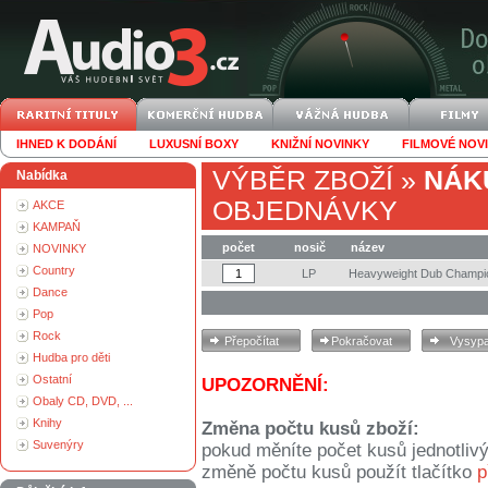
IHNED K DODÁNÍ
LUXUSNÍ BOXY
KNIŽNÍ NOVINKY
FILMOVÉ NOV
VÝBĚR ZBOŽÍ
»
NÁK
Nabídka
OBJEDNÁVKY
AKCE
KAMPAŇ
počet
nosič
název
NOVINKY
Country
LP
Heavyweight Dub Champi
Dance
Pop
Rock
Hudba pro děti
Ostatní
UPOZORNĚNÍ:
Obaly CD, DVD, ...
Knihy
Změna počtu kusů zboží:
Suvenýry
pokud měníte počet kusů jednotliv
změně počtu kusů použít tlačítko
p