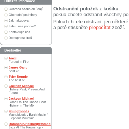
Důležité informace
Odstranění položek z košíku:
Ochrana osobních údajů
pokud chcete odstranit všechny po
Obchodní podmínky
Jak nakupovat
Pokud chcete odstranit jen někter
Jste u nás poprvé?
a poté stiskněte
přepočítat
zboží.
Kontaktujte nás
Dostupnost titulů
Bestseller
Anvil
Forged In Fire
James Gang
Best Of
Tyler Bonnie
The best of
Jackson Michael
History Past, Present And
Future
Jackson Michael
Blood On The Dance Floor -
History In The Mix
Youngbloods
Youngbloods / Earth Music /
Elephant Mountain
Domnerus/Hallberg/Erstand
Jazz At The Pawnshop -