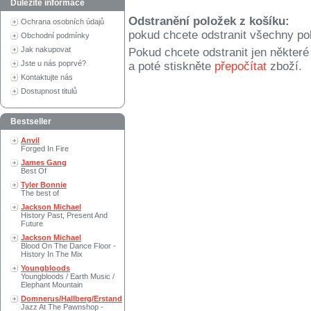
Důležité informace
Odstranění položek z košíku:
Ochrana osobních údajů
pokud chcete odstranit všechny po
Obchodní podmínky
Jak nakupovat
Pokud chcete odstranit jen někter
Jste u nás poprvé?
a poté stiskněte
přepočítat
zboží.
Kontaktujte nás
Dostupnost titulů
Bestseller
Anvil
Forged In Fire
James Gang
Best Of
Tyler Bonnie
The best of
Jackson Michael
History Past, Present And
Future
Jackson Michael
Blood On The Dance Floor -
History In The Mix
Youngbloods
Youngbloods / Earth Music /
Elephant Mountain
Domnerus/Hallberg/Erstand
Jazz At The Pawnshop -