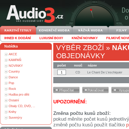
IHNED K DODÁNÍ
LUXUSNÍ BOXY
KNIŽNÍ NOVINKY
FILMOVÉ NOV
VÝBĚR ZBOŽÍ
»
NÁK
Nabídka
OBJEDNÁVKY
AKCE
KAMPAŇ
počet
nosič
název
NOVINKY
Country
CD
Le Chant De L'eschiquier
Dance
Pop
Rock
Hudba pro děti
Ostatní
UPOZORNĚNÍ:
Obaly CD, DVD, ...
Knihy
Změna počtu kusů zboží:
Suvenýry
pokud měníte počet kusů jednotliv
změně počtu kusů použít tlačítko
p