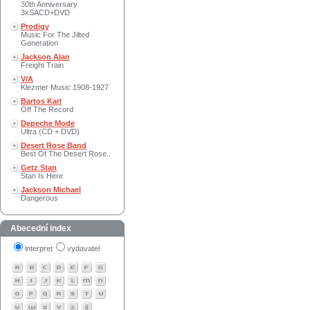
30th Anniversary
3xSACD+DVD
Prodigy
Music For The Jilted
Generation
Jackson Alan
Freight Train
V/A
Klezmer Music 1908-1927
Bartos Karl
Off The Record
Depeche Mode
Ultra (CD + DVD)
Desert Rose Band
Best Of The Desert Rose..
Getz Stan
Stan Is Here
Jackson Michael
Dangerous
Abecední index
interpret
vydavatel