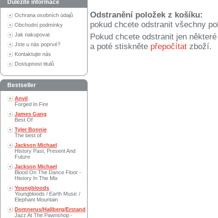
Důležité informace
Odstranění položek z košíku:
Ochrana osobních údajů
pokud chcete odstranit všechny po
Obchodní podmínky
Jak nakupovat
Pokud chcete odstranit jen někter
Jste u nás poprvé?
a poté stiskněte
přepočítat
zboží.
Kontaktujte nás
Dostupnost titulů
Bestseller
Anvil
Forged In Fire
James Gang
Best Of
Tyler Bonnie
The best of
Jackson Michael
History Past, Present And
Future
Jackson Michael
Blood On The Dance Floor -
History In The Mix
Youngbloods
Youngbloods / Earth Music /
Elephant Mountain
Domnerus/Hallberg/Erstand
Jazz At The Pawnshop -