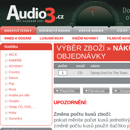
IHNED K DODÁNÍ
LUXUSNÍ BOXY
KNIŽNÍ NOVINKY
FILMOVÉ NOV
VÝBĚR ZBOŽÍ
»
NÁK
Nabídka
OBJEDNÁVKY
AKCE
KAMPAŇ
počet
nosič
název
NOVINKY
Country
CD
Taking One For The Team
Dance
Pop
Rock
Hudba pro děti
Ostatní
UPOZORNĚNÍ:
Obaly CD, DVD, ...
Knihy
Změna počtu kusů zboží:
Suvenýry
pokud měníte počet kusů jednotliv
změně počtu kusů použít tlačítko
p