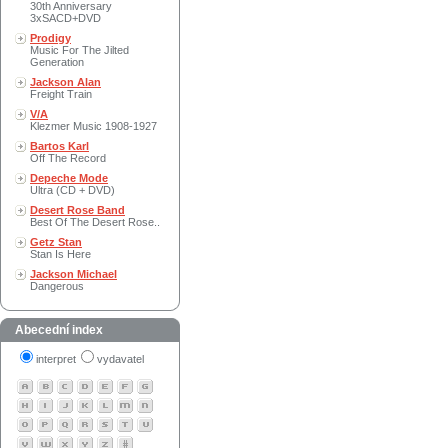
30th Anniversary
3xSACD+DVD
Prodigy
Music For The Jilted
Generation
Jackson Alan
Freight Train
V/A
Klezmer Music 1908-1927
Bartos Karl
Off The Record
Depeche Mode
Ultra (CD + DVD)
Desert Rose Band
Best Of The Desert Rose..
Getz Stan
Stan Is Here
Jackson Michael
Dangerous
Abecední index
interpret
vydavatel