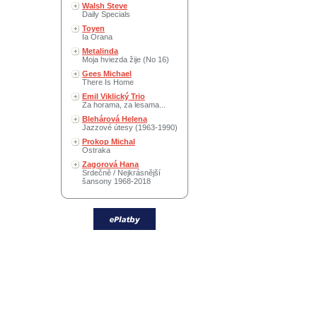
Walsh Steve
Daily Specials
Toyen
Ia Orana
Metalinda
Moja hviezda žije (No 16)
Gees Michael
There Is Home
Emil Viklický Trio
Za horama, za lesama...
Blehárová Helena
Jazzové útesy (1963-1990)
Prokop Michal
Ostraka
Zagorová Hana
Srdečně / Nejkrásnější
šansony 1968-2018