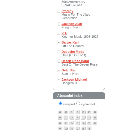
30th Anniversary
3xSACD+DVD
Prodigy
Music For The Jilted
Generation
Jackson Alan
Freight Train
V/A
Klezmer Music 1908-1927
Bartos Karl
Off The Record
Depeche Mode
Ultra (CD + DVD)
Desert Rose Band
Best Of The Desert Rose..
Getz Stan
Stan Is Here
Jackson Michael
Dangerous
Abecední index
interpret
vydavatel