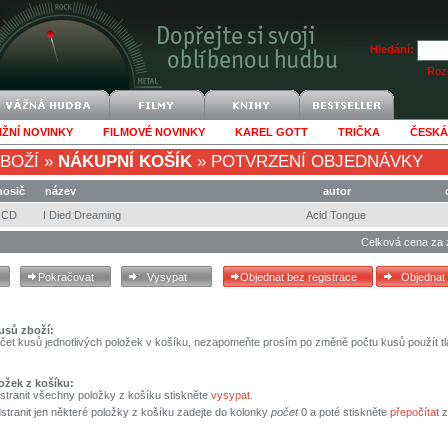
Hledání:
Rozš
IŽNÍ NOVINKY
FILMOVÉ NOVINKY
KAREL GOTT
TRIČKA
ČESKÁ
BOŽÍ
»
NÁKUPNÍ KOŠÍK
»
POTVRZENÍ OBJEDNÁVKY
nosič
název
autor
CD
I Died Dreaming
Acid Tongue
Celková cena za 
usů zboží:
čet kusů jednotlivých položek v košíku, nezapomeňte prosím po změně počtu kusů použít tl
ožek z košíku:
stranit všechny položky z košíku stiskněte
vysypat
.
tranit jen některé položky z košíku zadejte do kolonky
počet
0 a poté stiskněte
přepočítat
z