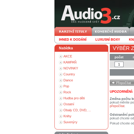
IHNED K DODÁNÍ
LUXUSNÍ BOXY
KN
VÝBĚR Z
Nabídka
AKCE
počet
KAMPAŇ
NOVINKY
Country
Dance
Pop
UPOZORNĚNÍ:
Rock
Hudba pro děti
Změna počtu k
pokud měníte po
Ostatní
přepočítat
.
Obaly CD, DVD, ...
Odstranění pol
Knihy
pokud chcete od
Suvenýry
Pokud chcete ods