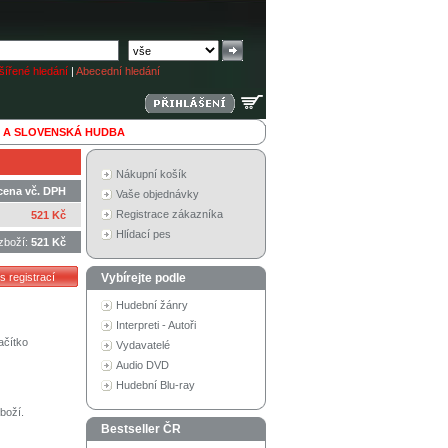
ířené hledání
|
Abecední hledání
 A SLOVENSKÁ HUDBA
Nákupní košík
cena vč. DPH
Vaše objednávky
Registrace zákazníka
521 Kč
Hlídací pes
zboží:
521 Kč
Vybírejte podle
Hudební žánry
Interpreti - Autoři
ačítko
Vydavatelé
Audio DVD
Hudební Blu-ray
boží.
Bestseller ČR