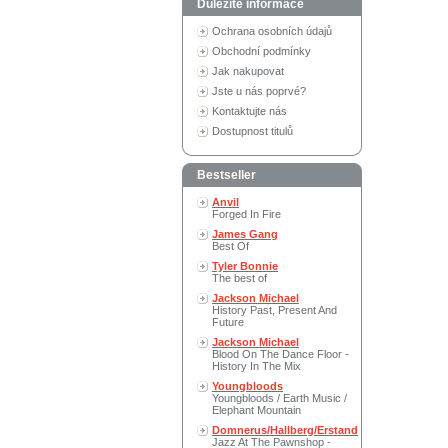
Důležité informace
Ochrana osobních údajů
Obchodní podmínky
Jak nakupovat
Jste u nás poprvé?
Kontaktujte nás
Dostupnost titulů
Bestseller
Anvil
Forged In Fire
James Gang
Best Of
Tyler Bonnie
The best of
Jackson Michael
History Past, Present And
Future
Jackson Michael
Blood On The Dance Floor -
History In The Mix
Youngbloods
Youngbloods / Earth Music /
Elephant Mountain
Domnerus/Hallberg/Erstand
Jazz At The Pawnshop -