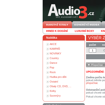
IHNED K DODÁNÍ
LUXUSNÍ BOXY
KN
VÝBĚR Z
Nabídka
AKCE
počet
no
KAMPAŇ
NOVINKY
Country
Dance
Pop
UPOZORNĚNÍ:
Rock
Hudba pro děti
Změna počtu k
pokud měníte po
Ostatní
přepočítat
.
Obaly CD, DVD, ...
Odstranění pol
Knihy
pokud chcete od
Suvenýry
Pokud chcete ods