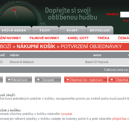
Hledání:
Rozš
IŽNÍ NOVINKY
FILMOVÉ NOVINKY
KAREL GOTT
TRIČKA
ČESKÁ
BOŽÍ
»
NÁKUPNÍ KOŠÍK
»
POTVRZENÍ OBJEDNÁVKY
sič
název
autor
CD
Shovel & Mattock
Band Of Heysek
Celková cena za 
usů zboží:
čet kusů jednotlivých položek v košíku, nezapomeňte prosím po změně počtu kusů použít tl
ožek z košíku:
stranit všechny položky z košíku stiskněte
vysypat
.
tranit jen některé položky z košíku zadejte do kolonky
počet
0 a poté stiskněte
přepočítat
z