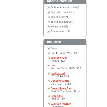
Důležité informace
Ochrana osobních údajů
Obchodní podmínky
Jak nakupovat
Jste u nás poprvé?
Kontaktujte nás
Dostupnost titulů
Bestseller
Satya
Live In Japan May 2000
Jackson Alan
Freight Train
V/A
Klezmer Music 1908-1927
Bartos Karl
Off The Record
Depeche Mode
Ultra (CD + DVD)
Desert Rose Band
Best Of The Desert Rose..
Getz Stan
Stan Is Here
Jackson Michael
Dangerous