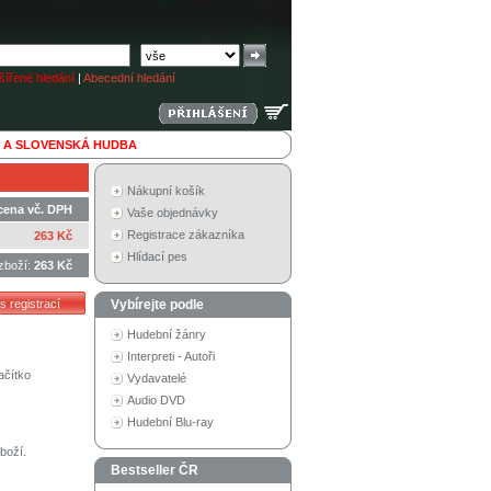
ířené hledání
|
Abecední hledání
 A SLOVENSKÁ HUDBA
Nákupní košík
cena vč. DPH
Vaše objednávky
Registrace zákazníka
263 Kč
Hlídací pes
zboží:
263 Kč
Vybírejte podle
Hudební žánry
Interpreti - Autoři
ačítko
Vydavatelé
Audio DVD
Hudební Blu-ray
boží.
Bestseller ČR