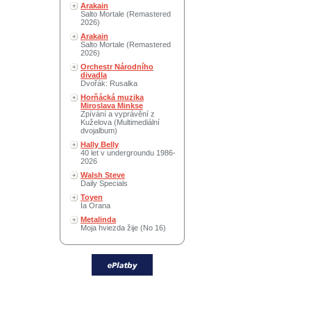
Arakain
Salto Mortale (Remastered
2026)
Arakain
Salto Mortale (Remastered
2026)
Orchestr Národního
divadla
Dvořák: Rusalka
Horňácká muzika
Miroslava Minkse
Zpívání a vyprávění z
Kuželova (Multimediální
dvojalbum)
Hally Belly
40 let v undergroundu 1986-
2026
Walsh Steve
Daily Specials
Toyen
Ia Orana
Metalinda
Moja hviezda žije (No 16)