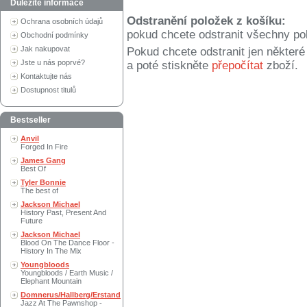
Důležité informace
Odstranění položek z košíku:
Ochrana osobních údajů
pokud chcete odstranit všechny po
Obchodní podmínky
Jak nakupovat
Pokud chcete odstranit jen někter
Jste u nás poprvé?
a poté stiskněte
přepočítat
zboží.
Kontaktujte nás
Dostupnost titulů
Bestseller
Anvil
Forged In Fire
James Gang
Best Of
Tyler Bonnie
The best of
Jackson Michael
History Past, Present And
Future
Jackson Michael
Blood On The Dance Floor -
History In The Mix
Youngbloods
Youngbloods / Earth Music /
Elephant Mountain
Domnerus/Hallberg/Erstand
Jazz At The Pawnshop -