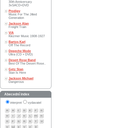
30th Anniversary
3xSACD+DVD
Prodigy
Music For The Jilted
Generation
Jackson Alan
Freight Train
V/A
Klezmer Music 1908-1927
Bartos Karl
Off The Record
Depeche Mode
Ultra (CD + DVD)
Desert Rose Band
Best Of The Desert Rose..
Getz Stan
Stan Is Here
Jackson Michael
Dangerous
Abecední index
interpret
vydavatel