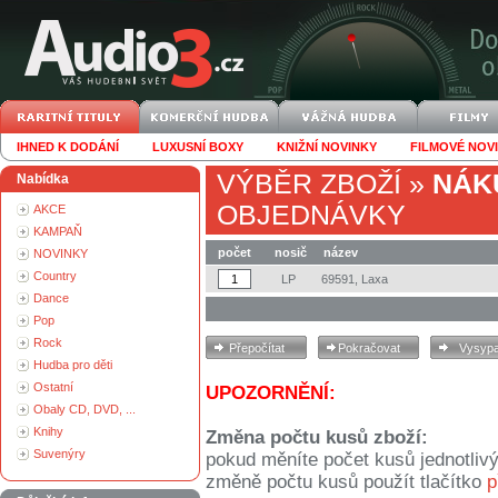
IHNED K DODÁNÍ
LUXUSNÍ BOXY
KNIŽNÍ NOVINKY
FILMOVÉ NOV
VÝBĚR ZBOŽÍ
»
NÁK
Nabídka
OBJEDNÁVKY
AKCE
KAMPAŇ
počet
nosič
název
NOVINKY
Country
LP
69591, Laxa
Dance
Pop
Rock
Hudba pro děti
Ostatní
UPOZORNĚNÍ:
Obaly CD, DVD, ...
Knihy
Změna počtu kusů zboží:
Suvenýry
pokud měníte počet kusů jednotliv
změně počtu kusů použít tlačítko
p