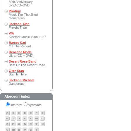
30th Anniversary
3xSACD+DVD
Prodigy
Music For The Jilted
Generation
Jackson Alan
Freight Train
V/A
Klezmer Music 1908-1927
Bartos Karl
Off The Record
Depeche Mode
Ultra (CD + DVD)
Desert Rose Band
Best Of The Desert Rose..
Getz Stan
Stan Is Here
Jackson Michael
Dangerous
Abecední index
interpret
vydavatel