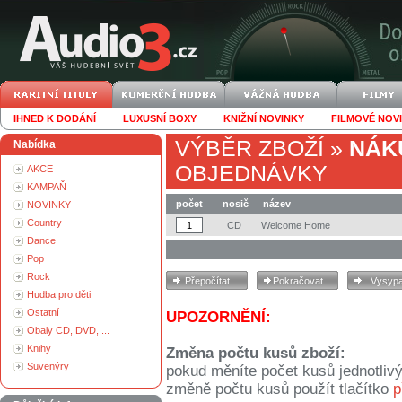
IHNED K DODÁNÍ
LUXUSNÍ BOXY
KNIŽNÍ NOVINKY
FILMOVÉ NOV
VÝBĚR ZBOŽÍ
»
NÁK
Nabídka
OBJEDNÁVKY
AKCE
KAMPAŇ
počet
nosič
název
NOVINKY
Country
CD
Welcome Home
Dance
Pop
Rock
Hudba pro děti
Ostatní
UPOZORNĚNÍ:
Obaly CD, DVD, ...
Knihy
Změna počtu kusů zboží:
Suvenýry
pokud měníte počet kusů jednotliv
změně počtu kusů použít tlačítko
p