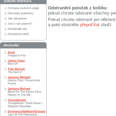
Důležité informace
Odstranění položek z košíku:
Ochrana osobních údajů
pokud chcete odstranit všechny po
Obchodní podmínky
Jak nakupovat
Pokud chcete odstranit jen někter
Jste u nás poprvé?
a poté stiskněte
přepočítat
zboží.
Kontaktujte nás
Dostupnost titulů
Bestseller
Anvil
Forged In Fire
James Gang
Best Of
Tyler Bonnie
The best of
Jackson Michael
History Past, Present And
Future
Jackson Michael
Blood On The Dance Floor -
History In The Mix
Youngbloods
Youngbloods / Earth Music /
Elephant Mountain
Domnerus/Hallberg/Erstand
Jazz At The Pawnshop -