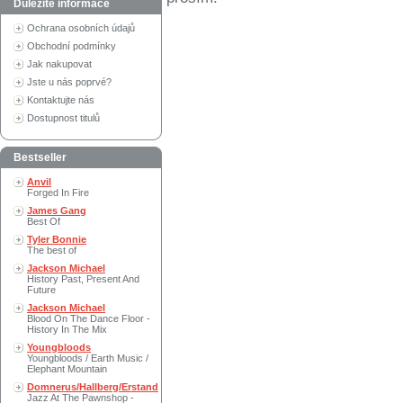
Důležité informace
Ochrana osobních údajů
Obchodní podmínky
Jak nakupovat
Jste u nás poprvé?
Kontaktujte nás
Dostupnost titulů
Bestseller
Anvil
Forged In Fire
James Gang
Best Of
Tyler Bonnie
The best of
Jackson Michael
History Past, Present And
Future
Jackson Michael
Blood On The Dance Floor -
History In The Mix
Youngbloods
Youngbloods / Earth Music /
Elephant Mountain
Domnerus/Hallberg/Erstand
Jazz At The Pawnshop -