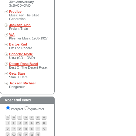
30th Anniversary
3xSACD+DVD
Prodigy
Music For The Jilted
Generation
Jackson Alan
Freight Train
V/A
Klezmer Music 1908-1927
Bartos Karl
Off The Record
Depeche Mode
Ultra (CD + DVD)
Desert Rose Band
Best Of The Desert Rose..
Getz Stan
Stan Is Here
Jackson Michael
Dangerous
Abecední index
interpret
vydavatel