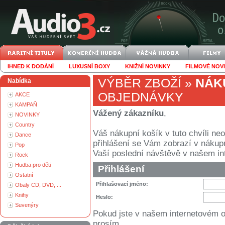
IHNED K DODÁNÍ
LUXUSNÍ BOXY
KNIŽNÍ NOVINKY
FILMOVÉ NOV
VÝBĚR ZBOŽÍ
»
NÁK
Nabídka
OBJEDNÁVKY
AKCE
KAMPAŇ
Vážený zákazníku
,
NOVINKY
Country
Váš nákupní košík v tuto chvíli n
Dance
přihlášení se Vám zobrazí v nákupním
Pop
Vaší poslední návštěvě v našem i
Rock
Hudba pro děti
Přihlášení
Ostatní
Přihlašovací jméno:
Obaly CD, DVD, ...
Knihy
Heslo:
Suvenýry
Pokud jste v našem internetovém 
prosím.