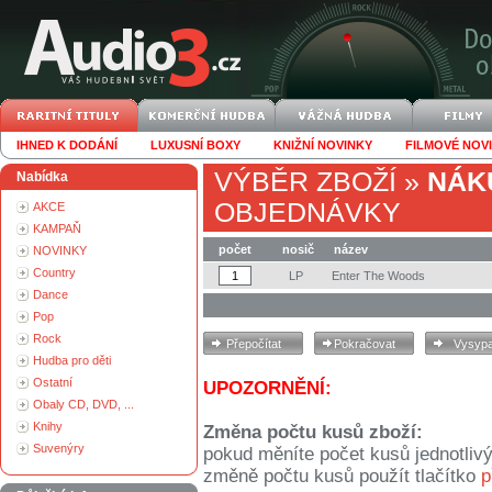
IHNED K DODÁNÍ
LUXUSNÍ BOXY
KNIŽNÍ NOVINKY
FILMOVÉ NOV
VÝBĚR ZBOŽÍ
»
NÁK
Nabídka
OBJEDNÁVKY
AKCE
KAMPAŇ
počet
nosič
název
NOVINKY
Country
LP
Enter The Woods
Dance
Pop
Rock
Hudba pro děti
Ostatní
UPOZORNĚNÍ:
Obaly CD, DVD, ...
Knihy
Změna počtu kusů zboží:
Suvenýry
pokud měníte počet kusů jednotliv
změně počtu kusů použít tlačítko
p