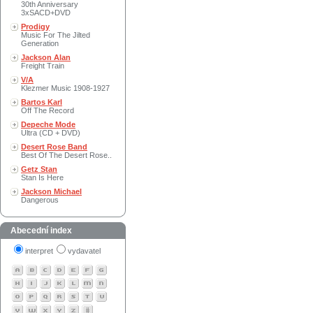
30th Anniversary
3xSACD+DVD
Prodigy
Music For The Jilted
Generation
Jackson Alan
Freight Train
V/A
Klezmer Music 1908-1927
Bartos Karl
Off The Record
Depeche Mode
Ultra (CD + DVD)
Desert Rose Band
Best Of The Desert Rose..
Getz Stan
Stan Is Here
Jackson Michael
Dangerous
Abecední index
interpret
vydavatel