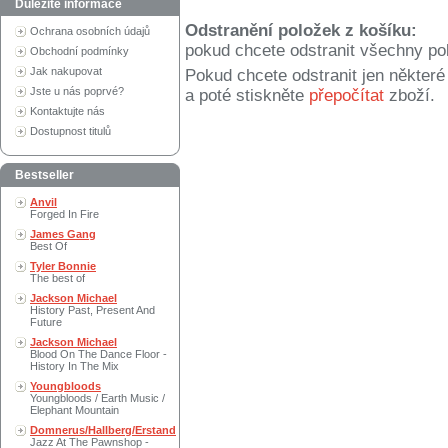
Důležité informace
Odstranění položek z košíku:
Ochrana osobních údajů
pokud chcete odstranit všechny po
Obchodní podmínky
Jak nakupovat
Pokud chcete odstranit jen někter
Jste u nás poprvé?
a poté stiskněte
přepočítat
zboží.
Kontaktujte nás
Dostupnost titulů
Bestseller
Anvil
Forged In Fire
James Gang
Best Of
Tyler Bonnie
The best of
Jackson Michael
History Past, Present And
Future
Jackson Michael
Blood On The Dance Floor -
History In The Mix
Youngbloods
Youngbloods / Earth Music /
Elephant Mountain
Domnerus/Hallberg/Erstand
Jazz At The Pawnshop -