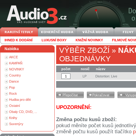
IHNED K DODÁNÍ
LUXUSNÍ BOXY
KNIŽNÍ NOVINKY
FILMOVÉ NOV
VÝBĚR ZBOŽÍ
»
NÁK
Nabídka
OBJEDNÁVKY
AKCE
KAMPAŇ
počet
nosič
název
NOVINKY
Country
LP
Distortion: Live
Dance
Pop
Rock
Hudba pro děti
Ostatní
UPOZORNĚNÍ:
Obaly CD, DVD, ...
Knihy
Změna počtu kusů zboží:
Suvenýry
pokud měníte počet kusů jednotliv
změně počtu kusů použít tlačítko
p