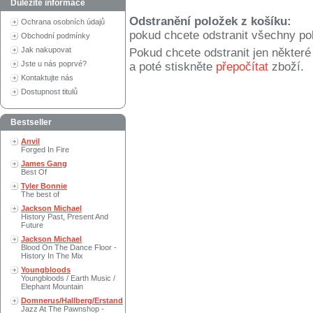
Důležité informace
Odstranění položek z košíku:
Ochrana osobních údajů
pokud chcete odstranit všechny po
Obchodní podmínky
Jak nakupovat
Pokud chcete odstranit jen někter
Jste u nás poprvé?
a poté stiskněte
přepočítat
zboží.
Kontaktujte nás
Dostupnost titulů
Bestseller
Anvil
Forged In Fire
James Gang
Best Of
Tyler Bonnie
The best of
Jackson Michael
History Past, Present And
Future
Jackson Michael
Blood On The Dance Floor -
History In The Mix
Youngbloods
Youngbloods / Earth Music /
Elephant Mountain
Domnerus/Hallberg/Erstand
Jazz At The Pawnshop -