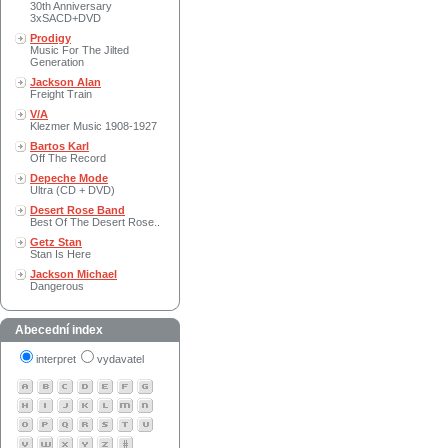
30th Anniversary
3xSACD+DVD
Prodigy
Music For The Jilted
Generation
Jackson Alan
Freight Train
V/A
Klezmer Music 1908-1927
Bartos Karl
Off The Record
Depeche Mode
Ultra (CD + DVD)
Desert Rose Band
Best Of The Desert Rose..
Getz Stan
Stan Is Here
Jackson Michael
Dangerous
Abecední index
interpret
vydavatel