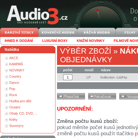
IHNED K DODÁNÍ
LUXUSNÍ BOXY
KNIŽNÍ NOVINKY
FILMOVÉ NOV
VÝBĚR ZBOŽÍ
»
NÁK
Nabídka
OBJEDNÁVKY
AKCE
KAMPAŇ
počet
nosič
název
NOVINKY
Country
LP
Kollection -Ltd/Hq-
Dance
Pop
Rock
Hudba pro děti
Ostatní
UPOZORNĚNÍ:
Obaly CD, DVD, ...
Knihy
Změna počtu kusů zboží:
Suvenýry
pokud měníte počet kusů jednotliv
změně počtu kusů použít tlačítko
p