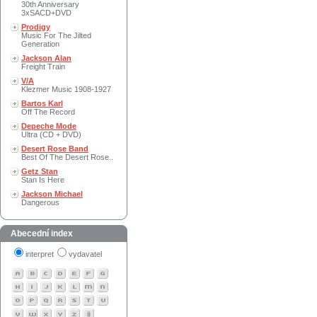
30th Anniversary
3xSACD+DVD
Prodigy
Music For The Jilted
Generation
Jackson Alan
Freight Train
V/A
Klezmer Music 1908-1927
Bartos Karl
Off The Record
Depeche Mode
Ultra (CD + DVD)
Desert Rose Band
Best Of The Desert Rose..
Getz Stan
Stan Is Here
Jackson Michael
Dangerous
Abecední index
interpret
vydavatel