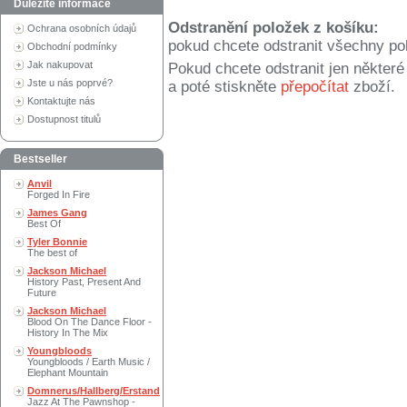
Důležité informace
Odstranění položek z košíku:
Ochrana osobních údajů
pokud chcete odstranit všechny po
Obchodní podmínky
Jak nakupovat
Pokud chcete odstranit jen někter
Jste u nás poprvé?
a poté stiskněte
přepočítat
zboží.
Kontaktujte nás
Dostupnost titulů
Bestseller
Anvil
Forged In Fire
James Gang
Best Of
Tyler Bonnie
The best of
Jackson Michael
History Past, Present And
Future
Jackson Michael
Blood On The Dance Floor -
History In The Mix
Youngbloods
Youngbloods / Earth Music /
Elephant Mountain
Domnerus/Hallberg/Erstand
Jazz At The Pawnshop -