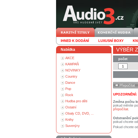
IHNED K DODÁNÍ
LUXUSNÍ BOXY
KN
VÝBĚR Z
Nabídka
AKCE
počet
KAMPAŇ
NOVINKY
Country
Dance
Pop
UPOZORNĚNÍ:
Rock
Hudba pro děti
Změna počtu k
pokud měníte po
Ostatní
přepočítat
.
Obaly CD, DVD, ...
Odstranění pol
Knihy
pokud chcete od
Suvenýry
Pokud chcete ods