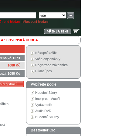
ířené hledání
|
Abecední hledání
 A SLOVENSKÁ HUDBA
Nákupní košík
cena vč. DPH
Vaše objednávky
Registrace zákazníka
1088 Kč
Hlídací pes
boží:
1088 Kč
Vybírejte podle
Hudební žánry
Interpreti - Autoři
ačítko
Vydavatelé
Audio DVD
Hudební Blu-ray
boží.
Bestseller ČR