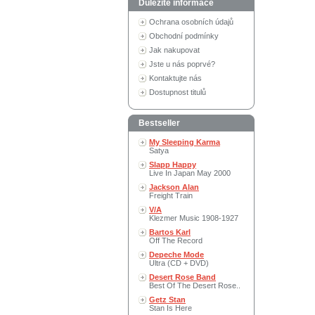
Důležité informace
Ochrana osobních údajů
Obchodní podmínky
Jak nakupovat
Jste u nás poprvé?
Kontaktujte nás
Dostupnost titulů
Bestseller
My Sleeping Karma
Satya
Slapp Happy
Live In Japan May 2000
Jackson Alan
Freight Train
V/A
Klezmer Music 1908-1927
Bartos Karl
Off The Record
Depeche Mode
Ultra (CD + DVD)
Desert Rose Band
Best Of The Desert Rose..
Getz Stan
Stan Is Here