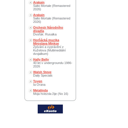
Arakain
Salto Mortale (Remastered
2026)
Arakain
Salto Mortale (Remastered
2026)
Orchestr Národního
divadla
Dvořák: Rusalka
Horňácká muzika
Miroslava Minkse
Zpívání a vyprávění z
Kuželova (Multimediální
dvojalbum)
Hally Belly
40 let v undergroundu 1986-
2026
Walsh Steve
Daily Specials
Toyen
Ia Orana
Metalinda
Moja hviezda žije (No 16)