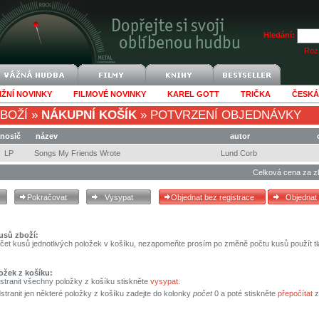
Hledání:
Rozš
IŽNÍ NOVINKY
FILMOVÉ NOVINKY
KAREL GOTT
TRIČKA
ČESKÁ
BOŽÍ
»
NÁKUPNÍ KOŠÍK
»
POTVRZENÍ OBJEDNÁVKY
nosič
název
autor
LP
Songs My Friends Wrote
Lund Corb
Celková cena za z
usů zboží:
čet kusů jednotlivých položek v košíku, nezapomeňte prosím po změně počtu kusů použít tl
ožek z košíku:
stranit všechny položky z košíku stiskněte
vysypat
.
tranit jen některé položky z košíku zadejte do kolonky
počet
0 a poté stiskněte
přepočítat
z