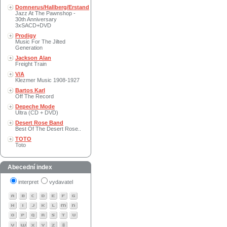
Domnerus/Hallberg/Erstand
Jazz At The Pawnshop -
30th Anniversary
3xSACD+DVD
Prodigy
Music For The Jilted
Generation
Jackson Alan
Freight Train
V/A
Klezmer Music 1908-1927
Bartos Karl
Off The Record
Depeche Mode
Ultra (CD + DVD)
Desert Rose Band
Best Of The Desert Rose..
TOTO
Toto
Abecední index
interpret
vydavatel