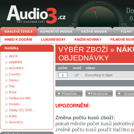
IHNED K DODÁNÍ
LUXUSNÍ BOXY
KNIŽNÍ NOVINKY
FILMOVÉ NOV
VÝBĚR ZBOŽÍ
»
NÁK
Nabídka
OBJEDNÁVKY
AKCE
KAMPAŇ
počet
nosič
název
NOVINKY
Country
LP
Everything In Sight
Dance
Pop
Rock
Hudba pro děti
Ostatní
UPOZORNĚNÍ:
Obaly CD, DVD, ...
Knihy
Změna počtu kusů zboží:
Suvenýry
pokud měníte počet kusů jednotliv
změně počtu kusů použít tlačítko
p