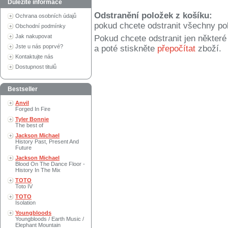
Důležité informace
Odstranění položek z košíku:
Ochrana osobních údajů
pokud chcete odstranit všechny po
Obchodní podmínky
Jak nakupovat
Pokud chcete odstranit jen někter
Jste u nás poprvé?
a poté stiskněte
přepočítat
zboží.
Kontaktujte nás
Dostupnost titulů
Bestseller
Anvil
Forged In Fire
Tyler Bonnie
The best of
Jackson Michael
History Past, Present And
Future
Jackson Michael
Blood On The Dance Floor -
History In The Mix
TOTO
Toto IV
TOTO
Isolation
Youngbloods
Youngbloods / Earth Music /
Elephant Mountain