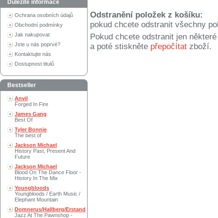
Důležité informace
Odstranění položek z košíku:
Ochrana osobních údajů
pokud chcete odstranit všechny po
Obchodní podmínky
Jak nakupovat
Pokud chcete odstranit jen někter
Jste u nás poprvé?
a poté stiskněte
přepočítat
zboží.
Kontaktujte nás
Dostupnost titulů
Bestseller
Anvil
Forged In Fire
James Gang
Best Of
Tyler Bonnie
The best of
Jackson Michael
History Past, Present And
Future
Jackson Michael
Blood On The Dance Floor -
History In The Mix
Youngbloods
Youngbloods / Earth Music /
Elephant Mountain
Domnerus/Hallberg/Erstand
Jazz At The Pawnshop -