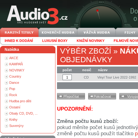
IHNED K DODÁNÍ
LUXUSNÍ BOXY
KNIŽNÍ NOVINKY
FILMOVÉ NOV
VÝBĚR ZBOŽÍ
»
NÁK
Nabídka
OBJEDNÁVKY
AKCE
KAMPAŇ
počet
nosič
název
NOVINKY
Country
CD
Vinyl Tour Live 2022-1992
Dance
Pop
Rock
Hudba pro děti
Ostatní
UPOZORNĚNÍ:
Obaly CD, DVD, ...
Knihy
Změna počtu kusů zboží:
Suvenýry
pokud měníte počet kusů jednotliv
změně počtu kusů použít tlačítko
p