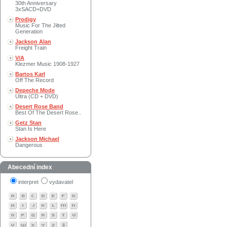
30th Anniversary
3xSACD+DVD
Prodigy
Music For The Jilted
Generation
Jackson Alan
Freight Train
V/A
Klezmer Music 1908-1927
Bartos Karl
Off The Record
Depeche Mode
Ultra (CD + DVD)
Desert Rose Band
Best Of The Desert Rose..
Getz Stan
Stan Is Here
Jackson Michael
Dangerous
Abecední index
interpret
vydavatel