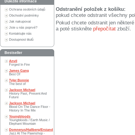
Důležité informace
Odstranění položek z košíku:
Ochrana osobních údajů
pokud chcete odstranit všechny po
Obchodní podmínky
Jak nakupovat
Pokud chcete odstranit jen někter
Jste u nás poprvé?
a poté stiskněte
přepočítat
zboží.
Kontaktujte nás
Dostupnost titulů
Bestseller
Anvil
Forged In Fire
James Gang
Best Of
Tyler Bonnie
The best of
Jackson Michael
History Past, Present And
Future
Jackson Michael
Blood On The Dance Floor -
History In The Mix
Youngbloods
Youngbloods / Earth Music /
Elephant Mountain
Domnerus/Hallberg/Erstand
Jazz At The Pawnshop -