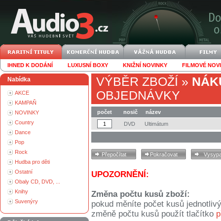
IHNED K DODÁNÍ
LUXUSNÍ BOXY
KNIŽNÍ NOVINKY
FILMOVÉ NOV
VÝBĚR ZBOŽÍ
»
NÁK
Nabídka
OBJEDNÁVKY
AKCE
KAMPAŇ
počet
nosič
název
NOVINKY
Country
DVD
Ultimátum
Dance
Pop
Rock
Hudba pro děti
Ostatní
UPOZORNĚNÍ:
Obaly CD, DVD, ...
Knihy
Změna počtu kusů zboží:
Suvenýry
pokud měníte počet kusů jednotliv
změně počtu kusů použít tlačítko
p