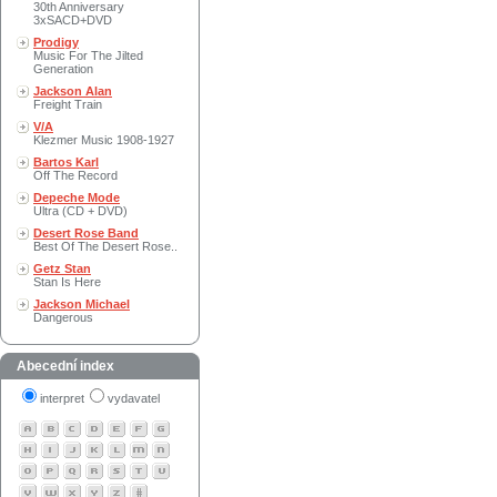
30th Anniversary
3xSACD+DVD
Prodigy
Music For The Jilted
Generation
Jackson Alan
Freight Train
V/A
Klezmer Music 1908-1927
Bartos Karl
Off The Record
Depeche Mode
Ultra (CD + DVD)
Desert Rose Band
Best Of The Desert Rose..
Getz Stan
Stan Is Here
Jackson Michael
Dangerous
Abecední index
interpret
vydavatel