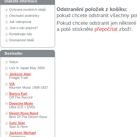
Důležité informace
Odstranění položek z košíku:
Ochrana osobních údajů
pokud chcete odstranit všechny po
Obchodní podmínky
Jak nakupovat
Pokud chcete odstranit jen někter
Jste u nás poprvé?
a poté stiskněte
přepočítat
zboží.
Kontaktujte nás
Dostupnost titulů
Bestseller
Satya
Live In Japan May 2000
Jackson Alan
Freight Train
V/A
Klezmer Music 1908-1927
Bartos Karl
Off The Record
Depeche Mode
Ultra (CD + DVD)
Desert Rose Band
Best Of The Desert Rose..
Getz Stan
Stan Is Here
Jackson Michael
Dangerous