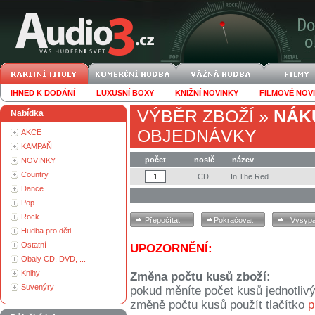
IHNED K DODÁNÍ
LUXUSNÍ BOXY
KNIŽNÍ NOVINKY
FILMOVÉ NOV
VÝBĚR ZBOŽÍ
»
NÁK
Nabídka
OBJEDNÁVKY
AKCE
KAMPAŇ
počet
nosič
název
NOVINKY
Country
CD
In The Red
Dance
Pop
Rock
Hudba pro děti
Ostatní
UPOZORNĚNÍ:
Obaly CD, DVD, ...
Knihy
Změna počtu kusů zboží:
Suvenýry
pokud měníte počet kusů jednotliv
změně počtu kusů použít tlačítko
p