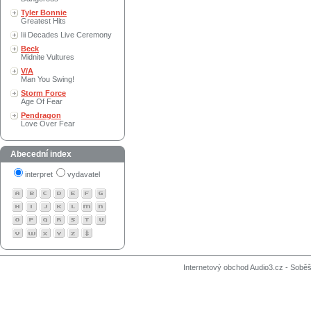
Tyler Bonnie
Greatest Hits
Iii Decades Live Ceremony
Beck
Midnite Vultures
V/A
Man You Swing!
Storm Force
Age Of Fear
Pendragon
Love Over Fear
Abecední index
interpret
vydavatel
Internetový obchod Audio3.cz - Soběši