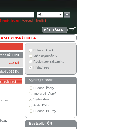
ířené hledání
|
Abecední hledání
 A SLOVENSKÁ HUDBA
Nákupní košík
cena vč. DPH
Vaše objednávky
Registrace zákazníka
323 Kč
Hlídací pes
zboží:
323 Kč
Vybírejte podle
Hudební žánry
Interpreti - Autoři
Vydavatelé
ačítko
Audio DVD
Hudební Blu-ray
boží.
Bestseller ČR