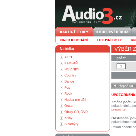
IHNED K DODÁNÍ
LUXUSNÍ BOXY
KN
VÝBĚR Z
Nabídka
AKCE
počet
KAMPAŇ
NOVINKY
Country
Dance
Pop
Rock
UPOZORNĚNÍ:
Hudba pro děti
Změna počtu k
Ostatní
pokud měníte po
přepočítat
.
Obaly CD, DVD, ...
Knihy
Odstranění pol
pokud chcete od
Suvenýry
Pokud chcete ods