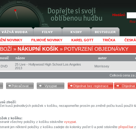
Hledání:
Rozš
IŽNÍ NOVINKY
FILMOVÉ NOVINKY
KAREL GOTT
TRIČKA
ČESKÁ
BOŽÍ
»
NÁKUPNÍ KOŠÍK
»
POTVRZENÍ OBJEDNÁVKY
nosič
název
autor
25 Live - Hollywood High School Los Angeles
DVD
Morrissey
2013
Celková cena za 
usů zboží:
čet kusů jednotlivých položek v košíku, nezapomeňte prosím po změně počtu kusů použít tl
ožek z košíku:
stranit všechny položky z košíku stiskněte
vysypat
.
tranit jen některé položky z košíku zadejte do kolonky
počet
0 a poté stiskněte
přepočítat
z