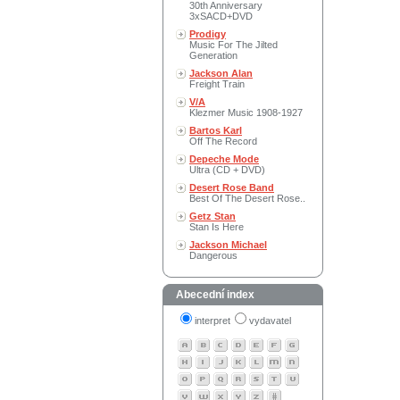
30th Anniversary
3xSACD+DVD
Prodigy
Music For The Jilted
Generation
Jackson Alan
Freight Train
V/A
Klezmer Music 1908-1927
Bartos Karl
Off The Record
Depeche Mode
Ultra (CD + DVD)
Desert Rose Band
Best Of The Desert Rose..
Getz Stan
Stan Is Here
Jackson Michael
Dangerous
Abecední index
interpret
vydavatel