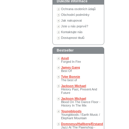
Důležité informace
Ochrana osobních údajů
Obchodní podmínky
Jak nakupovat
Jste u nás poprvé?
Kontaktujte nás
Dostupnost titulů
Bestseller
Anvil
Forged In Fire
James Gang
Best Of
Tyler Bonnie
The best of
Jackson Michael
History Past, Present And
Future
Jackson Michael
Blood On The Dance Floor -
History In The Mix
Youngbloods
Youngbloods / Earth Music /
Elephant Mountain
Domnerus/Hallberg/Erstand
Jazz At The Pawnshop -