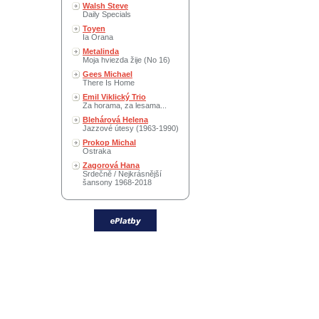
Walsh Steve
Daily Specials
Toyen
Ia Orana
Metalinda
Moja hviezda žije (No 16)
Gees Michael
There Is Home
Emil Viklický Trio
Za horama, za lesama...
Blehárová Helena
Jazzové útesy (1963-1990)
Prokop Michal
Ostraka
Zagorová Hana
Srdečně / Nejkrásnější
šansony 1968-2018