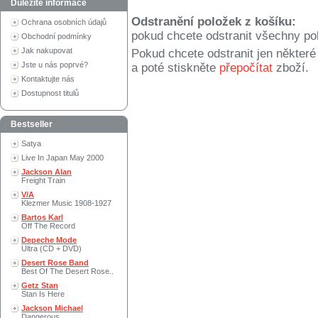
Důležité informace
Odstranění položek z košíku:
Ochrana osobních údajů
pokud chcete odstranit všechny po
Obchodní podmínky
Jak nakupovat
Pokud chcete odstranit jen někter
Jste u nás poprvé?
a poté stiskněte
přepočítat
zboží.
Kontaktujte nás
Dostupnost titulů
Bestseller
Satya
Live In Japan May 2000
Jackson Alan
Freight Train
V/A
Klezmer Music 1908-1927
Bartos Karl
Off The Record
Depeche Mode
Ultra (CD + DVD)
Desert Rose Band
Best Of The Desert Rose..
Getz Stan
Stan Is Here
Jackson Michael
Dangerous