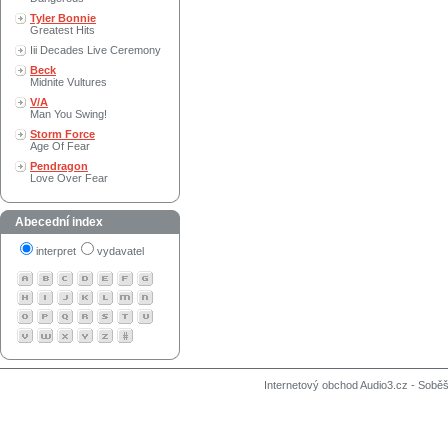
Tyler Bonnie
Greatest Hits
Iii Decades Live Ceremony
Beck
Midnite Vultures
V/A
Man You Swing!
Storm Force
Age Of Fear
Pendragon
Love Over Fear
Abecední index
interpret
vydavatel
Internetový obchod Audio3.cz - Soběši