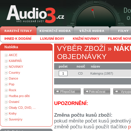
IHNED K DODÁNÍ
LUXUSNÍ BOXY
KNIŽNÍ NOVINKY
FILMOVÉ NOV
VÝBĚR ZBOŽÍ
»
NÁK
Nabídka
OBJEDNÁVKY
AKCE
KAMPAŇ
počet
nosič
název
NOVINKY
Country
CD
Kalengra (1987)
Dance
Pop
Rock
Hudba pro děti
Ostatní
UPOZORNĚNÍ:
Obaly CD, DVD, ...
Knihy
Změna počtu kusů zboží:
Suvenýry
pokud měníte počet kusů jednotliv
změně počtu kusů použít tlačítko
p