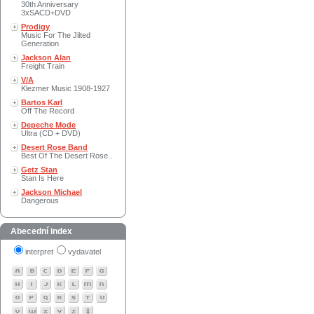
30th Anniversary
3xSACD+DVD
Prodigy
Music For The Jilted
Generation
Jackson Alan
Freight Train
V/A
Klezmer Music 1908-1927
Bartos Karl
Off The Record
Depeche Mode
Ultra (CD + DVD)
Desert Rose Band
Best Of The Desert Rose..
Getz Stan
Stan Is Here
Jackson Michael
Dangerous
Abecední index
interpret
vydavatel