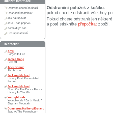
Důležité informace
Odstranění položek z košíku:
Ochrana osobních údajů
pokud chcete odstranit všechny po
Obchodní podmínky
Jak nakupovat
Pokud chcete odstranit jen někter
Jste u nás poprvé?
a poté stiskněte
přepočítat
zboží.
Kontaktujte nás
Dostupnost titulů
Bestseller
Anvil
Forged In Fire
James Gang
Best Of
Tyler Bonnie
The best of
Jackson Michael
History Past, Present And
Future
Jackson Michael
Blood On The Dance Floor -
History In The Mix
Youngbloods
Youngbloods / Earth Music /
Elephant Mountain
Domnerus/Hallberg/Erstand
Jazz At The Pawnshop -