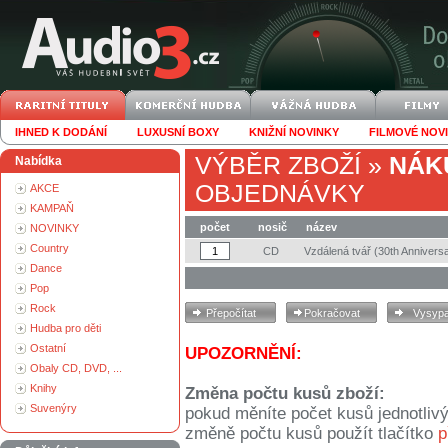
IHNED K DODÁNÍ
LUXUSNÍ BOXY
KNIŽNÍ NOVINKY
FILMOVÉ NOV
VÝBĚR ZBOŽÍ
»
NÁK
Nabídka
OBJEDNÁVKY
AKCE
KAMPAŇ
počet
nosič
název
NOVINKY
Country
CD
Vzdálená tvář (30th Anniversa
Dance
Pop
Rock
Hudba pro děti
Ostatní
UPOZORNĚNÍ:
Obaly CD, DVD, ...
Knihy
Změna počtu kusů zboží:
Suvenýry
pokud měníte počet kusů jednotliv
změně počtu kusů použít tlačítko
p