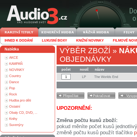
IHNED K DODÁNÍ
LUXUSNÍ BOXY
KNIŽNÍ NOVINKY
FILMOVÉ NOV
VÝBĚR ZBOŽÍ
»
NÁK
Nabídka
OBJEDNÁVKY
AKCE
KAMPAŇ
počet
nosič
název
NOVINKY
Country
LP
The Worlds End
Dance
Pop
Rock
Hudba pro děti
Ostatní
UPOZORNĚNÍ:
Obaly CD, DVD, ...
Knihy
Změna počtu kusů zboží:
Suvenýry
pokud měníte počet kusů jednotliv
změně počtu kusů použít tlačítko
p