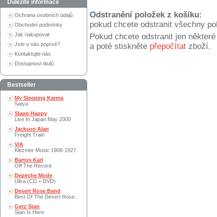
Důležité informace
Odstranění položek z košíku:
Ochrana osobních údajů
pokud chcete odstranit všechny po
Obchodní podmínky
Jak nakupovat
Pokud chcete odstranit jen někter
Jste u nás poprvé?
a poté stiskněte
přepočítat
zboží.
Kontaktujte nás
Dostupnost titulů
Bestseller
My Sleeping Karma
Satya
Slapp Happy
Live In Japan May 2000
Jackson Alan
Freight Train
V/A
Klezmer Music 1908-1927
Bartos Karl
Off The Record
Depeche Mode
Ultra (CD + DVD)
Desert Rose Band
Best Of The Desert Rose..
Getz Stan
Stan Is Here