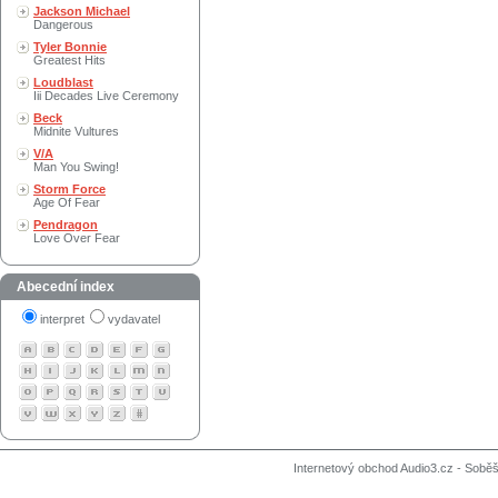
Jackson Michael
Dangerous
Tyler Bonnie
Greatest Hits
Loudblast
Iii Decades Live Ceremony
Beck
Midnite Vultures
V/A
Man You Swing!
Storm Force
Age Of Fear
Pendragon
Love Over Fear
Abecední index
interpret
vydavatel
Internetový obchod Audio3.cz - Soběši