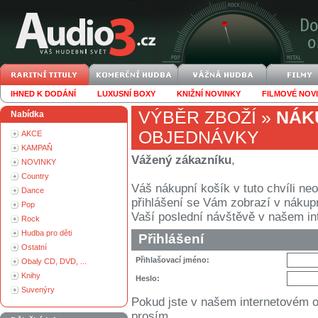
IHNED K DODÁNÍ
LUXUSNÍ BOXY
KNIŽNÍ NOVINKY
FILMOVÉ NOV
VÝBĚR ZBOŽÍ
»
NÁK
Nabídka
OBJEDNÁVKY
AKCE
KAMPAŇ
Vážený zákazníku
,
NOVINKY
Country
Váš nákupní košík v tuto chvíli n
Dance
přihlášení se Vám zobrazí v nákupním
Pop
Vaší poslední návštěvě v našem i
Rock
Hudba pro děti
Přihlášení
Ostatní
Přihlašovací jméno:
Obaly CD, DVD, ...
Knihy
Heslo:
Suvenýry
Pokud jste v našem internetovém 
prosím.