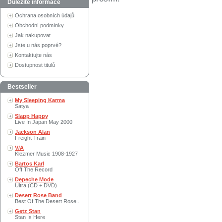
Důležité informace
Ochrana osobních údajů
Obchodní podmínky
Jak nakupovat
Jste u nás poprvé?
Kontaktujte nás
Dostupnost titulů
Bestseller
My Sleeping Karma
Satya
Slapp Happy
Live In Japan May 2000
Jackson Alan
Freight Train
V/A
Klezmer Music 1908-1927
Bartos Karl
Off The Record
Depeche Mode
Ultra (CD + DVD)
Desert Rose Band
Best Of The Desert Rose..
Getz Stan
Stan Is Here