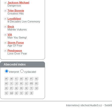
Jackson Michael
Dangerous
Tyler Bonnie
Greatest Hits
Loudblast
Iii Decades Live Ceremony
Beck
Midnite Vultures
V/A
Man You Swing!
Storm Force
Age Of Fear
Pendragon
Love Over Fear
Abecední index
interpret
vydavatel
Internetový obchod Audio3.cz - Soběši