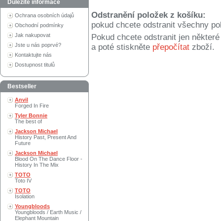
Důležité informace
Odstranění položek z košíku:
Ochrana osobních údajů
pokud chcete odstranit všechny po
Obchodní podmínky
Jak nakupovat
Pokud chcete odstranit jen někter
Jste u nás poprvé?
a poté stiskněte
přepočítat
zboží.
Kontaktujte nás
Dostupnost titulů
Bestseller
Anvil
Forged In Fire
Tyler Bonnie
The best of
Jackson Michael
History Past, Present And
Future
Jackson Michael
Blood On The Dance Floor -
History In The Mix
TOTO
Toto IV
TOTO
Isolation
Youngbloods
Youngbloods / Earth Music /
Elephant Mountain