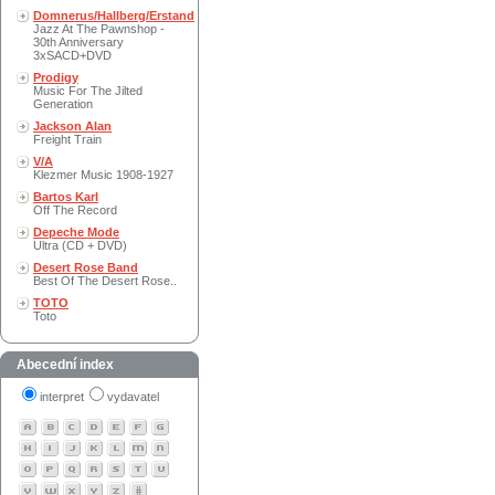
Domnerus/Hallberg/Erstand
Jazz At The Pawnshop -
30th Anniversary
3xSACD+DVD
Prodigy
Music For The Jilted
Generation
Jackson Alan
Freight Train
V/A
Klezmer Music 1908-1927
Bartos Karl
Off The Record
Depeche Mode
Ultra (CD + DVD)
Desert Rose Band
Best Of The Desert Rose..
TOTO
Toto
Abecední index
interpret
vydavatel