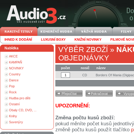
IHNED K DODÁNÍ
LUXUSNÍ BOXY
KNIŽNÍ NOVINKY
FILMOVÉ NOV
VÝBĚR ZBOŽÍ
»
NÁK
Nabídka
OBJEDNÁVKY
AKCE
KAMPAŇ
počet
nosič
název
NOVINKY
Country
CD
Borders Of Mania (Digipa
Dance
Pop
Rock
Hudba pro děti
Ostatní
UPOZORNĚNÍ:
Obaly CD, DVD, ...
Knihy
Změna počtu kusů zboží:
Suvenýry
pokud měníte počet kusů jednotliv
změně počtu kusů použít tlačítko
p