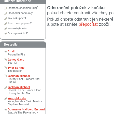
Důležité informace
Odstranění položek z košíku:
Ochrana osobních údajů
pokud chcete odstranit všechny po
Obchodní podmínky
Jak nakupovat
Pokud chcete odstranit jen někter
Jste u nás poprvé?
a poté stiskněte
přepočítat
zboží.
Kontaktujte nás
Dostupnost titulů
Bestseller
Anvil
Forged In Fire
James Gang
Best Of
Tyler Bonnie
The best of
Jackson Michael
History Past, Present And
Future
Jackson Michael
Blood On The Dance Floor -
History In The Mix
Youngbloods
Youngbloods / Earth Music /
Elephant Mountain
Domnerus/Hallberg/Erstand
Jazz At The Pawnshop -