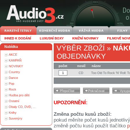
IHNED K DODÁNÍ
LUXUSNÍ BOXY
KNIŽNÍ NOVINKY
FILMOVÉ NOV
VÝBĚR ZBOŽÍ
»
NÁK
Nabídka
OBJEDNÁVKY
AKCE
KAMPAŇ
počet
nosič
název
NOVINKY
Country
CD
Too Old To Rock 'N' Roll: 
Dance
Pop
Rock
Hudba pro děti
Ostatní
UPOZORNĚNÍ:
Obaly CD, DVD, ...
Knihy
Změna počtu kusů zboží:
Suvenýry
pokud měníte počet kusů jednotliv
změně počtu kusů použít tlačítko
p