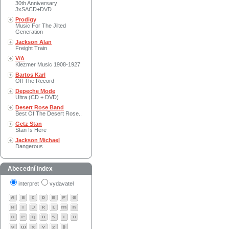
30th Anniversary
3xSACD+DVD
Prodigy
Music For The Jilted
Generation
Jackson Alan
Freight Train
V/A
Klezmer Music 1908-1927
Bartos Karl
Off The Record
Depeche Mode
Ultra (CD + DVD)
Desert Rose Band
Best Of The Desert Rose..
Getz Stan
Stan Is Here
Jackson Michael
Dangerous
Abecední index
interpret
vydavatel