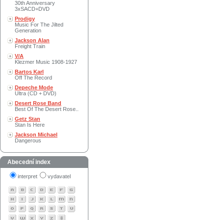
30th Anniversary
3xSACD+DVD
Prodigy
Music For The Jilted
Generation
Jackson Alan
Freight Train
V/A
Klezmer Music 1908-1927
Bartos Karl
Off The Record
Depeche Mode
Ultra (CD + DVD)
Desert Rose Band
Best Of The Desert Rose..
Getz Stan
Stan Is Here
Jackson Michael
Dangerous
Abecední index
interpret
vydavatel