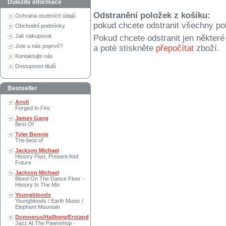
Důležité informace
Odstranění položek z košíku:
Ochrana osobních údajů
pokud chcete odstranit všechny po
Obchodní podmínky
Jak nakupovat
Pokud chcete odstranit jen někter
Jste u nás poprvé?
a poté stiskněte
přepočítat
zboží.
Kontaktujte nás
Dostupnost titulů
Bestseller
Anvil
Forged In Fire
James Gang
Best Of
Tyler Bonnie
The best of
Jackson Michael
History Past, Present And
Future
Jackson Michael
Blood On The Dance Floor -
History In The Mix
Youngbloods
Youngbloods / Earth Music /
Elephant Mountain
Domnerus/Hallberg/Erstand
Jazz At The Pawnshop -