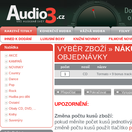
IHNED K DODÁNÍ
LUXUSNÍ BOXY
KNIŽNÍ NOVINKY
FILMOVÉ NOV
VÝBĚR ZBOŽÍ
»
NÁK
Nabídka
OBJEDNÁVKY
AKCE
KAMPAŇ
počet
nosič
název
NOVINKY
Country
CD
Tormato + 9 bonus track
Dance
Pop
Rock
Hudba pro děti
Ostatní
UPOZORNĚNÍ:
Obaly CD, DVD, ...
Knihy
Změna počtu kusů zboží:
Suvenýry
pokud měníte počet kusů jednotliv
změně počtu kusů použít tlačítko
p