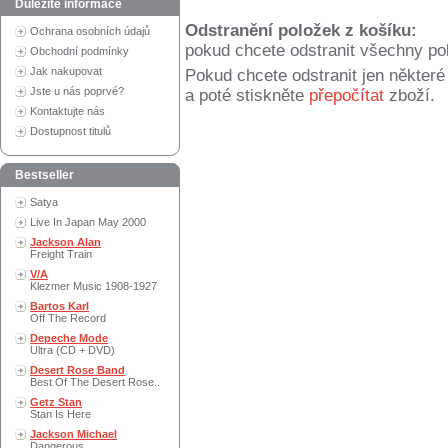
Důležité informace
Odstranění položek z košíku:
Ochrana osobních údajů
pokud chcete odstranit všechny po
Obchodní podmínky
Jak nakupovat
Pokud chcete odstranit jen někter
Jste u nás poprvé?
a poté stiskněte
přepočítat
zboží.
Kontaktujte nás
Dostupnost titulů
Bestseller
Satya
Live In Japan May 2000
Jackson Alan
Freight Train
V/A
Klezmer Music 1908-1927
Bartos Karl
Off The Record
Depeche Mode
Ultra (CD + DVD)
Desert Rose Band
Best Of The Desert Rose..
Getz Stan
Stan Is Here
Jackson Michael
Dangerous