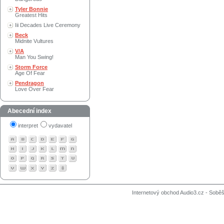
Tyler Bonnie
Greatest Hits
Iii Decades Live Ceremony
Beck
Midnite Vultures
V/A
Man You Swing!
Storm Force
Age Of Fear
Pendragon
Love Over Fear
Abecední index
interpret
vydavatel
Internetový obchod Audio3.cz - Soběši