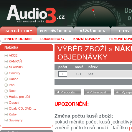
IHNED K DODÁNÍ
LUXUSNÍ BOXY
KNIŽNÍ NOVINKY
FILMOVÉ NOV
VÝBĚR ZBOŽÍ
»
NÁK
Nabídka
OBJEDNÁVKY
AKCE
KAMPAŇ
počet
nosič
název
NOVINKY
Country
CD
Self
Dance
Pop
Rock
Hudba pro děti
Ostatní
UPOZORNĚNÍ:
Obaly CD, DVD, ...
Knihy
Změna počtu kusů zboží:
Suvenýry
pokud měníte počet kusů jednotliv
změně počtu kusů použít tlačítko
p