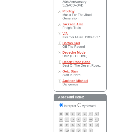
30th Anniversary
3xSACD+DVD
Prodigy
Music For The Jilted
Generation
Jackson Alan
Freight Train
V/A
Klezmer Music 1908-1927
Bartos Karl
Off The Record
Depeche Mode
Ultra (CD + DVD)
Desert Rose Band
Best Of The Desert Rose..
Getz Stan
Stan Is Here
Jackson Michael
Dangerous
Abecední index
interpret
vydavatel