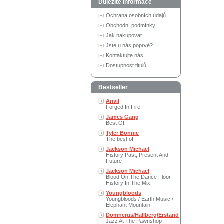
Důležité informace
Ochrana osobních údajů
Obchodní podmínky
Jak nakupovat
Jste u nás poprvé?
Kontaktujte nás
Dostupnost titulů
Bestseller
Anvil
Forged In Fire
James Gang
Best Of
Tyler Bonnie
The best of
Jackson Michael
History Past, Present And
Future
Jackson Michael
Blood On The Dance Floor -
History In The Mix
Youngbloods
Youngbloods / Earth Music /
Elephant Mountain
Domnerus/Hallberg/Erstand
Jazz At The Pawnshop -