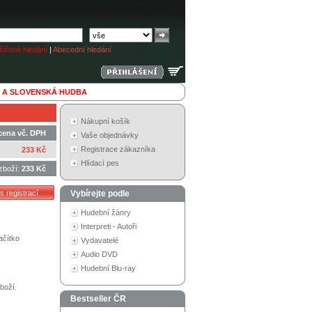
ířené hledání
|
Abecední hledání
 A SLOVENSKÁ HUDBA
Nákupní košík
cena vč. DPH
Vaše objednávky
Registrace zákazníka
233 Kč
Hlídací pes
zboží:
233 Kč
Vybírejte podle
Hudební žánry
Interpreti - Autoři
ačítko
Vydavatelé
Audio DVD
Hudební Blu-ray
boží.
Bestseller ČR