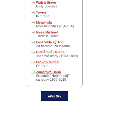
Walsh Steve
Daily Specials
Toyen
Ia Orana
Metalinda
Moja hviezda žije (No 16)
Gees Michael
There Is Home
Emil Viklický Trio
Za horama, za lesama...
Blehárová Helena
Jazzové útesy (1963-1990)
Prokop Michal
Ostraka
Zagorová Hana
Srdečně / Nejkrásnější
šansony 1968-2018