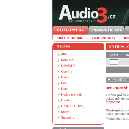
IHNED K DODÁNÍ
LUXUSNÍ BOXY
KN
VÝBĚR Z
Nabídka
AKCE
počet
n
KAMPAŇ
NOVINKY
Country
Dance
Pop
UPOZORNĚNÍ:
Rock
Hudba pro děti
Změna počtu k
pokud měníte po
Ostatní
přepočítat
.
Obaly CD, DVD, ...
Odstranění pol
Knihy
pokud chcete od
Suvenýry
Pokud chcete ods