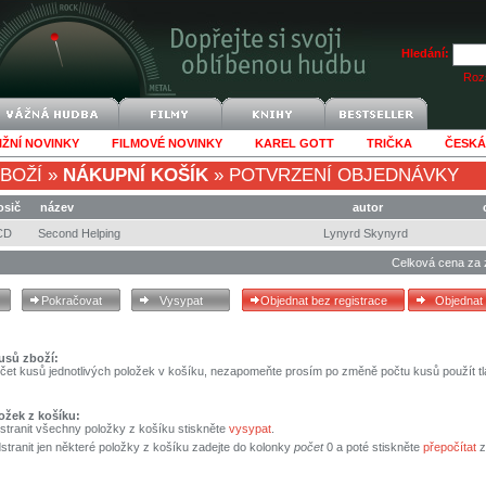
Hledání:
Rozš
IŽNÍ NOVINKY
FILMOVÉ NOVINKY
KAREL GOTT
TRIČKA
ČESKÁ
BOŽÍ
»
NÁKUPNÍ KOŠÍK
»
POTVRZENÍ OBJEDNÁVKY
osič
název
autor
CD
Second Helping
Lynyrd Skynyrd
Celková cena za 
usů zboží:
čet kusů jednotlivých položek v košíku, nezapomeňte prosím po změně počtu kusů použít tl
ožek z košíku:
stranit všechny položky z košíku stiskněte
vysypat
.
tranit jen některé položky z košíku zadejte do kolonky
počet
0 a poté stiskněte
přepočítat
z