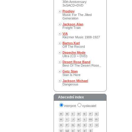
30th Anniversary
3xSACD+DVD
Prodigy
Music For The Jilted
Generation
Jackson Alan
Freight Train
V/A
Klezmer Music 1908-1927
Bartos Karl
Off The Record
Depeche Mode
Ultra (CD + DVD)
Desert Rose Band
Best Of The Desert Rose..
Getz Stan
Stan Is Here
Jackson Michael
Dangerous
Abecední index
interpret
vydavatel