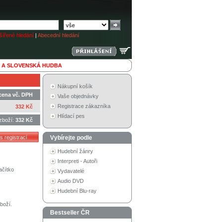
ířené hledání
|
Abecední hledání
 A SLOVENSKÁ HUDBA
Nákupní košík
cena vč. DPH
Vaše objednávky
Registrace zákazníka
332 Kč
Hlídací pes
zboží:
332 Kč
Vybírejte podle
Hudební žánry
Interpreti - Autoři
ačítko
Vydavatelé
Audio DVD
Hudební Blu-ray
boží.
Bestseller ČR