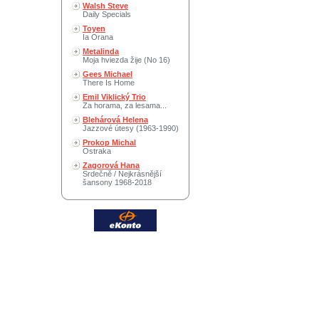
Walsh Steve
Daily Specials
Toyen
Ia Orana
Metalinda
Moja hviezda žije (No 16)
Gees Michael
There Is Home
Emil Viklický Trio
Za horama, za lesama...
Blehárová Helena
Jazzové útesy (1963-1990)
Prokop Michal
Ostraka
Zagorová Hana
Srdečně / Nejkrásnější
šansony 1968-2018