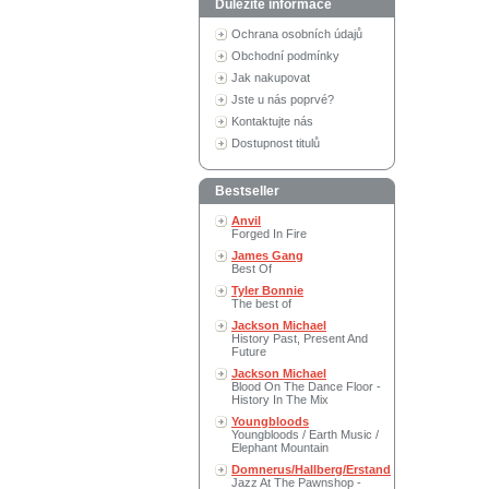
Důležité informace
Ochrana osobních údajů
Obchodní podmínky
Jak nakupovat
Jste u nás poprvé?
Kontaktujte nás
Dostupnost titulů
Bestseller
Anvil
Forged In Fire
James Gang
Best Of
Tyler Bonnie
The best of
Jackson Michael
History Past, Present And
Future
Jackson Michael
Blood On The Dance Floor -
History In The Mix
Youngbloods
Youngbloods / Earth Music /
Elephant Mountain
Domnerus/Hallberg/Erstand
Jazz At The Pawnshop -