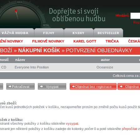
Hledání:
Rozš
IŽNÍ NOVINKY
FILMOVÉ NOVINKY
KAREL GOTT
TRIČKA
ČESKÁ
BOŽÍ
»
NÁKUPNÍ KOŠÍK
»
POTVRZENÍ OBJEDNÁVKY
nosič
název
autor
CD
Everyone Into Position
Oceansize
Celková cena za 
usů zboží:
čet kusů jednotlivých položek v košíku, nezapomeňte prosím po změně počtu kusů použít tl
ožek z košíku:
stranit všechny položky z košíku stiskněte
vysypat
.
tranit jen některé položky z košíku zadejte do kolonky
počet
0 a poté stiskněte
přepočítat
z