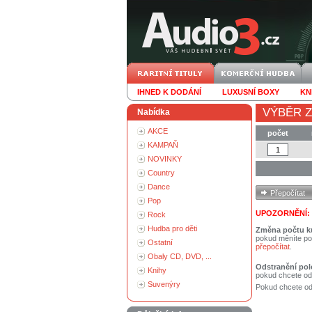
IHNED K DODÁNÍ
LUXUSNÍ BOXY
KN
VÝBĚR Z
Nabídka
AKCE
počet
KAMPAŇ
NOVINKY
Country
Dance
Pop
UPOZORNĚNÍ:
Rock
Hudba pro děti
Změna počtu k
pokud měníte po
Ostatní
přepočítat
.
Obaly CD, DVD, ...
Odstranění pol
Knihy
pokud chcete od
Suvenýry
Pokud chcete ods