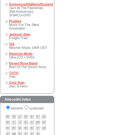
Domnerus/Hallberg/Erstand
Jazz At The Pawnshop -
30th Anniversary
3xSACD+DVD
Prodigy
Music For The Jilted
Generation
Jackson Alan
Freight Train
V/A
Klezmer Music 1908-1927
Depeche Mode
Ultra (CD + DVD)
Desert Rose Band
Best Of The Desert Rose..
TOTO
Toto
Getz Stan
Stan Is Here
Abecední index
interpret
vydavatel