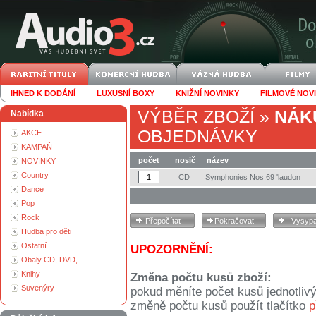
IHNED K DODÁNÍ
LUXUSNÍ BOXY
KNIŽNÍ NOVINKY
FILMOVÉ NOV
VÝBĚR ZBOŽÍ
»
NÁK
Nabídka
OBJEDNÁVKY
AKCE
KAMPAŇ
počet
nosič
název
NOVINKY
Country
CD
Symphonies Nos.69 'laudon
Dance
Pop
Rock
Hudba pro děti
Ostatní
UPOZORNĚNÍ:
Obaly CD, DVD, ...
Knihy
Změna počtu kusů zboží:
Suvenýry
pokud měníte počet kusů jednotliv
změně počtu kusů použít tlačítko
p