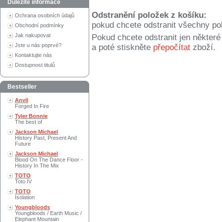
Důležité informace
Odstranění položek z košíku:
Ochrana osobních údajů
pokud chcete odstranit všechny po
Obchodní podmínky
Jak nakupovat
Pokud chcete odstranit jen někter
Jste u nás poprvé?
a poté stiskněte
přepočítat
zboží.
Kontaktujte nás
Dostupnost titulů
Bestseller
Anvil
Forged In Fire
Tyler Bonnie
The best of
Jackson Michael
History Past, Present And
Future
Jackson Michael
Blood On The Dance Floor -
History In The Mix
TOTO
Toto IV
TOTO
Isolation
Youngbloods
Youngbloods / Earth Music /
Elephant Mountain