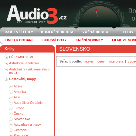
IHNED K DODÁNÍ
LUXUSNÍ BOXY
KNIŽNÍ NOVINKY
FILMOVÉ NOV
SLOVENSKO
Knihy
PŘIPRAVUJEME
Seřadit podle:
názvu
|
ceny
|
interpreta
|
vyda
Astrologie, ezoterika
Audioknihy - mluvené slovo
na CD
Cestování, mapy
Afrika
Amerika
Asie
Austrálie a Oceánie
Evropa
Česko
Slovensko
Autoatlasy a mapy
Cestopis
Průvodce