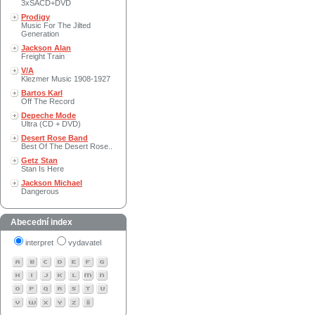
3xSACD+DVD
Prodigy
Music For The Jilted
Generation
Jackson Alan
Freight Train
V/A
Klezmer Music 1908-1927
Bartos Karl
Off The Record
Depeche Mode
Ultra (CD + DVD)
Desert Rose Band
Best Of The Desert Rose..
Getz Stan
Stan Is Here
Jackson Michael
Dangerous
Abecední index
interpret
vydavatel