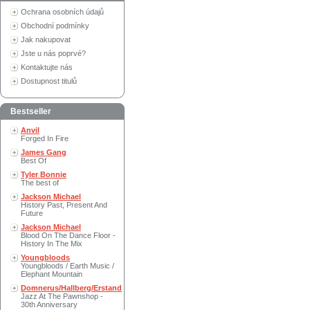
Ochrana osobních údajů
Obchodní podmínky
Jak nakupovat
Jste u nás poprvé?
Kontaktujte nás
Dostupnost titulů
Bestseller
Anvil
Forged In Fire
James Gang
Best Of
Tyler Bonnie
The best of
Jackson Michael
History Past, Present And
Future
Jackson Michael
Blood On The Dance Floor -
History In The Mix
Youngbloods
Youngbloods / Earth Music /
Elephant Mountain
Domnerus/Hallberg/Erstand
Jazz At The Pawnshop -
30th Anniversary