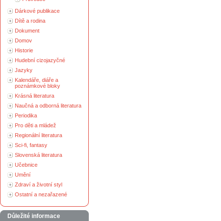
Dárkové publikace
Dítě a rodina
Dokument
Domov
Historie
Hudební cizojazyčné
Jazyky
Kalendáře, diáře a
poznámkové bloky
Krásná literatura
Naučná a odborná literatura
Periodika
Pro děti a mládež
Regionální literatura
Sci-fi, fantasy
Slovenská literatura
Učebnice
Umění
Zdraví a životní styl
Ostatní a nezařazené
Důležité informace