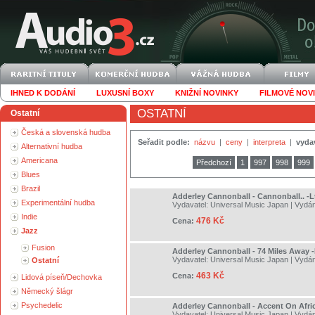
IHNED K DODÁNÍ
LUXUSNÍ BOXY
KNIŽNÍ NOVINKY
FILMOVÉ NOV
OSTATNÍ
Ostatní
Česká a slovenská hudba
Seřadit podle:
názvu
|
ceny
|
interpreta
|
vyda
Alternativní hudba
Americana
Předchozí
1
997
998
999
Blues
Brazil
Adderley Cannonball - Cannonball.. -L
Experimentální hudba
Vydavatel:
Universal Music Japan
| Vydá
Indie
476 Kč
Cena:
Jazz
Fusion
Adderley Cannonball - 74 Miles Away -
Vydavatel:
Universal Music Japan
| Vydá
Ostatní
463 Kč
Cena:
Lidová píseň/Dechovka
Německý šlágr
Psychedelic
Adderley Cannonball - Accent On Afric
Vydavatel:
Universal Music Japan
| Vydá