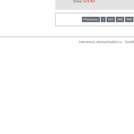
575 Kč
Cena:
Předchozí
1
997
998
999
Internetový obchod Audio3.cz - Soběši