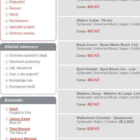
Relaxační
463 Kč
Cena:
Šanson
World
Walton Cedar - Pit Inn
Nezařazeno
Vydavatel:
Universal Music Japan
| Vydá
Speciální projekt
463 Kč
Cena:
Dárkový poukaz
Basie Count - Basie Meets Bond -Ltd-
Důležité informace
Vydavatel:
Universal Music Japan
| Vydá
Ochrana osobních údajů
463 Kč
Cena:
Obchodní podmínky
Jak nakupovat
Byrd Donald - Byrd Blows On.. -Ltd-
Vydavatel:
Universal Music Japan
| Vydá
Jste u nás poprvé?
463 Kč
Cena:
Kontaktujte nás
Dostupnost titulů
Watkins, Doug - Watkins At Large -Ltd
Vydavatel:
Universal Music Japan
| Vydá
Bestseller
463 Kč
Cena:
Anvil
Forged In Fire
Wallumrod Christian - Speaksome
James Gang
Vydavatel:
Hubro
| Vydáno:
28.1.2022
Best Of
629 Kč
Tyler Bonnie
Cena:
The best of
Jackson Michael