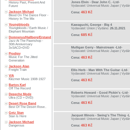
Jones Elvin - Dear John C. -Ltd-
History Past, Present And
Vydavatel:
Universal Music Japan
| Vydá
Future
Jackson Michael
463 Kč
Cena:
Blood On The Dance Floor -
History In The Mix
Youngbloods
Kawaguchi, George - Big 4
Youngbloods / Earth Music /
Vydavatel:
Union
| Vydáno:
26.11.2021
Elephant Mountain
685 Kč
Cena:
Domnerus/Hallberg/Erstand
Jazz At The Pawnshop -
30th Anniversary
Mulligan Gerry - Mainstream -Ltd-
3xSACD+DVD
Vydavatel:
Universal Music Japan
| Vydá
Prodigy
Music For The Jilted
463 Kč
Cena:
Generation
Jackson Alan
Freight Train
Ellis Herb - Man With The Guitar -Ltd-
Vydavatel:
Universal Music Japan
| Vydá
V/A
Klezmer Music 1908-1927
463 Kč
Cena:
Bartos Karl
Off The Record
Roberts Howard - Good Pickin's -Ltd-
Depeche Mode
Vydavatel:
Universal Music Japan
| Vydá
Ultra (CD + DVD)
463 Kč
Cena:
Desert Rose Band
Best Of The Desert Rose..
Getz Stan
Jacquet Illinois - Swing's The Thing -L
Stan Is Here
Vydavatel:
Universal Music Japan
| Vydá
Jackson Michael
463 Kč
Dangerous
Cena: