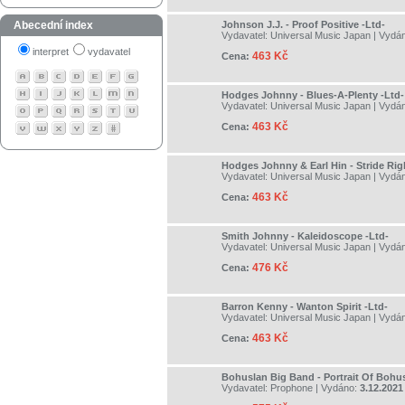
Abecední index
Johnson J.J. - Proof Positive -Ltd-
Vydavatel:
Universal Music Japan
| Vydá
interpret
vydavatel
463 Kč
Cena:
Hodges Johnny - Blues-A-Plenty -Ltd-
Vydavatel:
Universal Music Japan
| Vydá
463 Kč
Cena:
Hodges Johnny & Earl Hin - Stride Rig
Vydavatel:
Universal Music Japan
| Vydá
463 Kč
Cena:
Smith Johnny - Kaleidoscope -Ltd-
Vydavatel:
Universal Music Japan
| Vydá
476 Kč
Cena:
Barron Kenny - Wanton Spirit -Ltd-
Vydavatel:
Universal Music Japan
| Vydá
463 Kč
Cena:
Bohuslan Big Band - Portrait Of Bohus
Vydavatel:
Prophone
| Vydáno:
3.12.2021