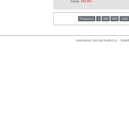
755 Kč
Cena:
Předchozí
1
998
999
1000
Internetový obchod Audio3.cz - Soběši