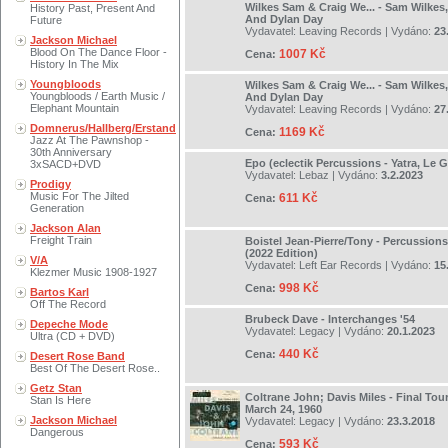
Wilkes Sam & Craig We... - Sam Wilkes,
History Past, Present And
And Dylan Day
Future
Vydavatel:
Leaving Records
| Vydáno:
23
Jackson Michael
Blood On The Dance Floor -
1007 Kč
Cena:
History In The Mix
Youngbloods
Wilkes Sam & Craig We... - Sam Wilkes,
Youngbloods / Earth Music /
And Dylan Day
Elephant Mountain
Vydavatel:
Leaving Records
| Vydáno:
27
Domnerus/Hallberg/Erstand
1169 Kč
Cena:
Jazz At The Pawnshop -
30th Anniversary
Epo (eclectik Percussions - Yatra, Le
3xSACD+DVD
Vydavatel:
Lebaz
| Vydáno:
3.2.2023
Prodigy
Music For The Jilted
611 Kč
Cena:
Generation
Jackson Alan
Freight Train
Boistel Jean-Pierre/Tony - Percussion
(2022 Edition)
V/A
Vydavatel:
Left Ear Records
| Vydáno:
15
Klezmer Music 1908-1927
998 Kč
Cena:
Bartos Karl
Off The Record
Brubeck Dave - Interchanges '54
Depeche Mode
Vydavatel:
Legacy
| Vydáno:
20.1.2023
Ultra (CD + DVD)
440 Kč
Cena:
Desert Rose Band
Best Of The Desert Rose..
Getz Stan
Coltrane John; Davis Miles - Final To
Stan Is Here
March 24, 1960
Jackson Michael
Vydavatel:
Legacy
| Vydáno:
23.3.2018
Dangerous
593 Kč
Cena: