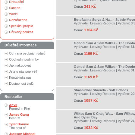
Relaxační
341 Kč
Cena:
Šanson
World
Botofasina Surya & Na... - Subtle Mo
Nezařazeno
Vydavatel:
Leaving Records
| Vydáno:
3.
Speciální projekt
1304 Kč
Cena:
Dárkový poukaz
Gendel Sam & Sam Wilkes - The Doob
Důležité informace
Vydavatel:
Leaving Records
| Vydáno:
31
Ochrana osobních údajů
1169 Kč
Cena:
Obchodní podmínky
Jak nakupovat
Gendel Sam & Sam Wilkes - The Doob
Vydavatel:
Leaving Records
| Vydáno:
31
Jste u nás poprvé?
1169 Kč
Cena:
Kontaktujte nás
Dostupnost titulů
Shashidhar Sharada - Soft Echoes
Vydavatel:
Leaving Records
| Vydáno:
20
Bestseller
1097 Kč
Cena:
Anvil
Forged In Fire
Wilkes Sam & Craig We... - Sam Wilkes,
James Gang
And Dylan Day
Best Of
Vydavatel:
Leaving Records
| Vydáno:
27
Tyler Bonnie
1034 Kč
The best of
Cena:
Jackson Michael