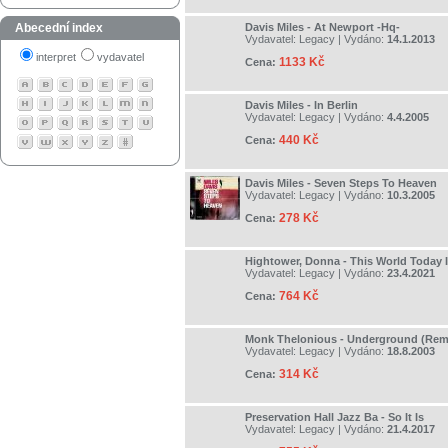
Abecední index
Davis Miles - At Newport -Hq-
Vydavatel:
Legacy
| Vydáno:
14.1.2013
interpret
vydavatel
1133 Kč
Cena:
Davis Miles - In Berlin
Vydavatel:
Legacy
| Vydáno:
4.4.2005
440 Kč
Cena:
Davis Miles - Seven Steps To Heaven
Vydavatel:
Legacy
| Vydáno:
10.3.2005
278 Kč
Cena:
Hightower, Donna - This World Today I
Vydavatel:
Legacy
| Vydáno:
23.4.2021
764 Kč
Cena:
Monk Thelonious - Underground (Rem
Vydavatel:
Legacy
| Vydáno:
18.8.2003
314 Kč
Cena:
Preservation Hall Jazz Ba - So It Is
Vydavatel:
Legacy
| Vydáno:
21.4.2017