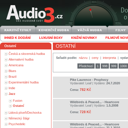
IHNED K DODÁNÍ
LUXUSNÍ BOXY
KNIŽNÍ NOVINKY
FILMOVÉ NOV
OSTATNÍ
Ostatní
Česká a slovenská hudba
Seřadit podle:
názvu
|
ceny
|
interpreta
|
vyda
Alternativní hudba
Americana
Předchozí
1
998
999
1000
Blues
Brazil
Pike Laurence - Prophecy
Experimentální hudba
Vydavatel:
Leaf
| Vydáno:
24.7.2020
Indie
782 Kč
Cena:
Jazz
Fusion
Wildbirds & Peaced... - Heartcore
Vydavatel:
Leaf
| Vydáno:
1.5.2008
Ostatní
728 Kč
Cena:
Lidová píseň/Dechovka
Německý šlágr
Psychedelic
Wildbirds & Peaced... - Heartcore
Vydavatel:
Leaf
| Vydáno:
21.1.2010