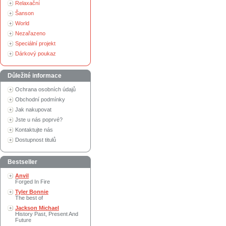
Relaxační
Šanson
World
Nezařazeno
Speciální projekt
Dárkový poukaz
Důležité informace
Ochrana osobních údajů
Obchodní podmínky
Jak nakupovat
Jste u nás poprvé?
Kontaktujte nás
Dostupnost titulů
Bestseller
Anvil
Forged In Fire
Tyler Bonnie
The best of
Jackson Michael
History Past, Present And
Future