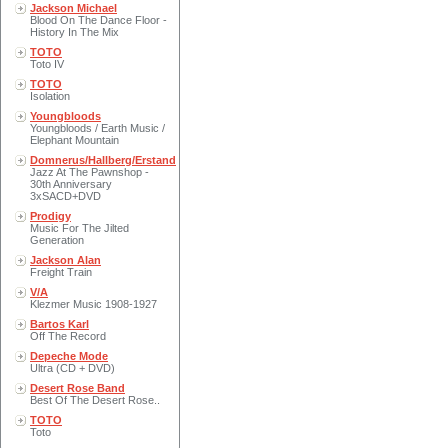
Jackson Michael
Blood On The Dance Floor -
History In The Mix
TOTO
Toto IV
TOTO
Isolation
Youngbloods
Youngbloods / Earth Music /
Elephant Mountain
Domnerus/Hallberg/Erstand
Jazz At The Pawnshop -
30th Anniversary
3xSACD+DVD
Prodigy
Music For The Jilted
Generation
Jackson Alan
Freight Train
V/A
Klezmer Music 1908-1927
Bartos Karl
Off The Record
Depeche Mode
Ultra (CD + DVD)
Desert Rose Band
Best Of The Desert Rose..
TOTO
Toto