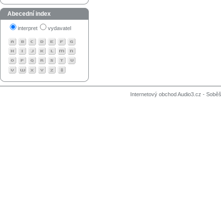
Abecední index
interpret
vydavatel
Internetový obchod Audio3.cz - Soběši