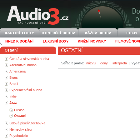
IHNED K DODÁNÍ
LUXUSNÍ BOXY
KNIŽNÍ NOVINKY
FILMOVÉ NOV
OSTATNÍ
Ostatní
Česká a slovenská hudba
Seřadit podle:
názvu
|
ceny
|
interpreta
|
vyda
Alternativní hudba
Americana
Blues
Brazil
Experimentální hudba
Indie
Jazz
Fusion
Ostatní
Lidová píseň/Dechovka
Německý šlágr
Psychedelic