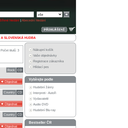
ířené hledání
|
Abecední hledání
 A SLOVENSKÁ HUDBA
Nákupní košík
Počet titulů: 3
Vaše objednávky
Registrace zákazníka
Hlídací pes
Rock
CD
Vybírejte podle
Hudební žánry
Country
CD
Interpreti - Autoři
Vydavatelé
Audio DVD
Hudební Blu-ray
Country
CD
Bestseller ČR