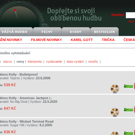
Hledání:
Rozš
IŽNÍ NOVINKY
FILMOVÉ NOVINKY
KAREL GOTT
TRIČKA
ČESKÁ
šířeného vyhledávání
:
názvu
|
ceny
|
interpreta
|
vydavatele
|
data vydání
|
nosiče
|
less Kelly - Bulletproof
avatel:
Yeproc
| Vydáno:
23.6.2008
539 Kč
a:
10%
less Kelly - American Jackpot /..
avatel:
No Big Deal
| Vydáno:
22.5.2020
647 Kč
a:
10%
kless Kelly - Wicked Twisted Road
avatel:
Sugar Hill
| Vydáno:
8.2.2005
836 Kč
a:
10%