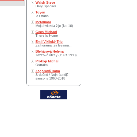
Walsh Steve
Daily Specials
Toyen
Ia Orana
Metalinda
Moja hviezda žije (No 16)
Gees Michael
There Is Home
Emil Viklický Trio
Za horama, za lesama...
Blehárová Helena
Jazzové útesy (1963-1990)
Prokop Michal
Ostraka
Zagorová Hana
Srdečně / Nejkrásnější
šansony 1968-2018