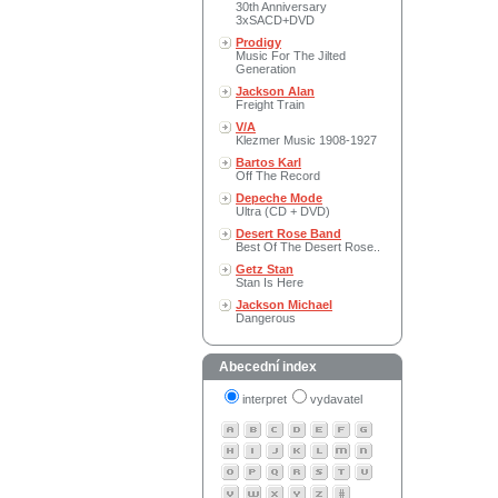
30th Anniversary
3xSACD+DVD
Prodigy
Music For The Jilted
Generation
Jackson Alan
Freight Train
V/A
Klezmer Music 1908-1927
Bartos Karl
Off The Record
Depeche Mode
Ultra (CD + DVD)
Desert Rose Band
Best Of The Desert Rose..
Getz Stan
Stan Is Here
Jackson Michael
Dangerous
Abecední index
interpret
vydavatel