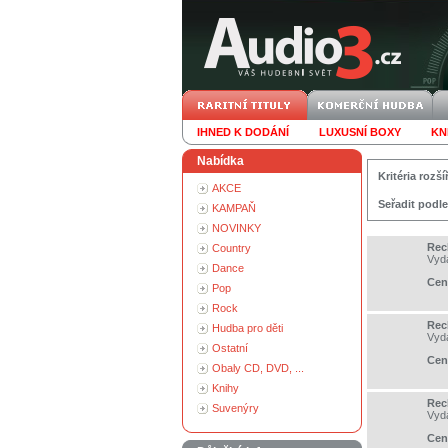
IHNED K DODÁNÍ
LUXUSNÍ BOXY
KN
Nabídka
Kritéria roz
AKCE
Seřadit podle
KAMPAŇ
NOVINKY
Reck
Country
Vyd
Dance
Cen
Pop
Rock
Reck
Hudba pro děti
Vyd
Ostatní
Cen
Obaly CD, DVD, ...
Knihy
Rec
Suvenýry
Vyd
Cen