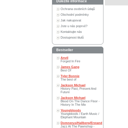
Důležité informace
Ochrana osobních údajů
Obchodní podmínky
Jak nakupovat
Jste u nás poprvé?
Kontaktujte nás
Dostupnost titulů
Bestseller
Anvil
Forged In Fire
James Gang
Best Of
Tyler Bonnie
The best of
Jackson Michael
History Past, Present And
Future
Jackson Michael
Blood On The Dance Floor -
History In The Mix
Youngbloods
Youngbloods / Earth Music /
Elephant Mountain
Domnerus/Hallberg/Erstand
Jazz At The Pawnshop -