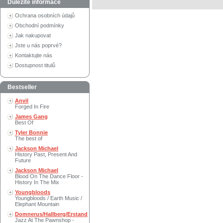
Důležité informace
Ochrana osobních údajů
Obchodní podmínky
Jak nakupovat
Jste u nás poprvé?
Kontaktujte nás
Dostupnost titulů
Bestseller
Anvil
Forged In Fire
James Gang
Best Of
Tyler Bonnie
The best of
Jackson Michael
History Past, Present And
Future
Jackson Michael
Blood On The Dance Floor -
History In The Mix
Youngbloods
Youngbloods / Earth Music /
Elephant Mountain
Domnerus/Hallberg/Erstand
Jazz At The Pawnshop -