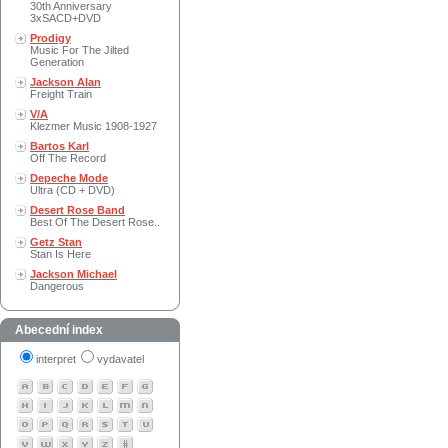
30th Anniversary
3xSACD+DVD
Prodigy
Music For The Jilted
Generation
Jackson Alan
Freight Train
V/A
Klezmer Music 1908-1927
Bartos Karl
Off The Record
Depeche Mode
Ultra (CD + DVD)
Desert Rose Band
Best Of The Desert Rose..
Getz Stan
Stan Is Here
Jackson Michael
Dangerous
Abecední index
interpret
vydavatel