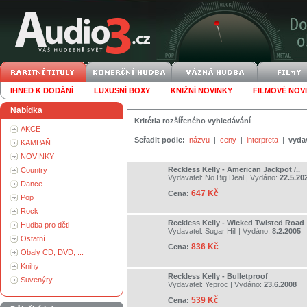
IHNED K DODÁNÍ
LUXUSNÍ BOXY
KNIŽNÍ NOVINKY
FILMOVÉ NOV
Nabídka
Kritéria rozšířeného vyhledávání
AKCE
Seřadit podle:
názvu
|
ceny
|
interpreta
|
vyda
KAMPAŇ
NOVINKY
Reckless Kelly - American Jackpot /..
Country
Vydavatel:
No Big Deal
| Vydáno:
22.5.20
Dance
647 Kč
Cena:
Pop
Rock
Reckless Kelly - Wicked Twisted Road
Hudba pro děti
Vydavatel:
Sugar Hill
| Vydáno:
8.2.2005
Ostatní
836 Kč
Cena:
Obaly CD, DVD, ...
Knihy
Reckless Kelly - Bulletproof
Suvenýry
Vydavatel:
Yeproc
| Vydáno:
23.6.2008
539 Kč
Cena: