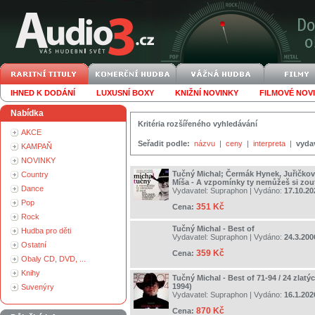
IHNED K DODÁNÍ
LUXUSNÍ BOXY
KNIŽNÍ NOVINKY
FILMOVÉ NOV
Nabídka
Kritéria rozšířeného vyhledávání
AKCE
Seřadit podle:
názvu
|
ceny
|
interpreta
|
vyda
KAMPAŇ
NOVINKY
Tučný Michal; Čermák Hynek, Juřičkov
Country
Míša - A vzpomínky ty nemůžeš si zou
Dance
Vydavatel:
Supraphon
| Vydáno:
17.10.20
Pop
351 Kč
Cena:
Rock
Tučný Michal - Best of
Hudba pro děti
Vydavatel:
Supraphon
| Vydáno:
24.3.200
Ostatní
359 Kč
Cena:
Obaly CD, DVD, ...
Knihy
Tučný Michal - Best of 71-94 / 24 zlatý
1994)
Suvenýry
Vydavatel:
Supraphon
| Vydáno:
16.1.202
870 Kč
Cena: