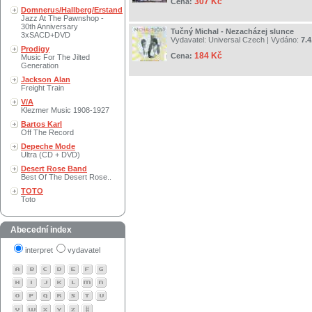
307 Kč
Cena:
Domnerus/Hallberg/Erstand
Jazz At The Pawnshop -
30th Anniversary
Tučný Michal - Nezacházej slunce
3xSACD+DVD
Vydavatel:
Universal Czech
| Vydáno:
7.4
Prodigy
184 Kč
Cena:
Music For The Jilted
Generation
Jackson Alan
Freight Train
V/A
Klezmer Music 1908-1927
Bartos Karl
Off The Record
Depeche Mode
Ultra (CD + DVD)
Desert Rose Band
Best Of The Desert Rose..
TOTO
Toto
Abecední index
interpret
vydavatel