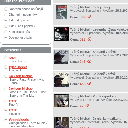
Důležité informace
Tučný Michal - Fidlej a hraj
Ochrana osobních údajů
Vydavatel:
Supraphon
| Vydáno:
20.6.200
Obchodní podmínky
386 Kč
Cena:
Jak nakupovat
Jste u nás poprvé?
Tučný Michal - Legenda / Zlatá kolekce
Kontaktujte nás
Vydavatel:
Supraphon
| Vydáno:
10.4.201
Dostupnost titulů
527 Kč
Cena:
Bestseller
Tučný Michal - Snídaně v trávě
Vydavatel:
Supraphon
| Vydáno:
22.2.201
Anvil
Forged In Fire
246 Kč
Cena:
Tyler Bonnie
The best of
Tučný Michal - Snídaně v trávě
Jackson Michael
Vydavatel:
Supraphon
| Vydáno:
25.10.20
History Past, Present And
Future
483 Kč
Cena:
Jackson Michael
Blood On The Dance Floor -
History In The Mix
Tučný Michal - Pod Kašperkem
Vydavatel:
Universal
| Vydáno:
22.10.200
TOTO
Toto IV
92 Kč
Cena:
TOTO
Isolation
Tučný Michal - Já nic, já muzikant
Youngbloods
Vydavatel:
Universal Czech
| Vydáno:
16.
Youngbloods / Earth Music /
Elephant Mountain