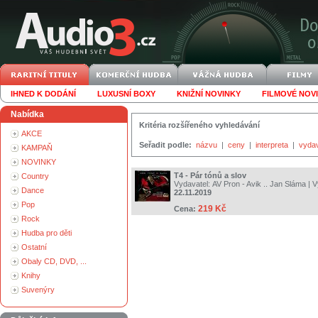
IHNED K DODÁNÍ
LUXUSNÍ BOXY
KNIŽNÍ NOVINKY
FILMOVÉ NOV
Nabídka
Kritéria rozšířeného vyhledávání
AKCE
Seřadit podle:
názvu
|
ceny
|
interpreta
|
vyda
KAMPAŇ
NOVINKY
T4 - Pár tónů a slov
Country
Vydavatel:
AV Pron - Avik .. Jan Sláma
| V
Dance
22.11.2019
Pop
219 Kč
Cena:
Rock
Hudba pro děti
Ostatní
Obaly CD, DVD, ...
Knihy
Suvenýry