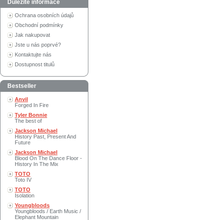
Důležité informace
Ochrana osobních údajů
Obchodní podmínky
Jak nakupovat
Jste u nás poprvé?
Kontaktujte nás
Dostupnost titulů
Bestseller
Anvil
Forged In Fire
Tyler Bonnie
The best of
Jackson Michael
History Past, Present And
Future
Jackson Michael
Blood On The Dance Floor -
History In The Mix
TOTO
Toto IV
TOTO
Isolation
Youngbloods
Youngbloods / Earth Music /
Elephant Mountain