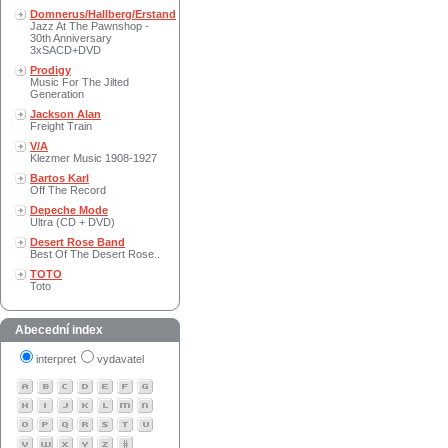
Domnerus/Hallberg/Erstand
Jazz At The Pawnshop -
30th Anniversary
3xSACD+DVD
Prodigy
Music For The Jilted
Generation
Jackson Alan
Freight Train
V/A
Klezmer Music 1908-1927
Bartos Karl
Off The Record
Depeche Mode
Ultra (CD + DVD)
Desert Rose Band
Best Of The Desert Rose..
TOTO
Toto
Abecední index
interpret
vydavatel