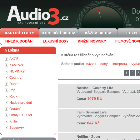
IHNED K DODÁNÍ
LUXUSNÍ BOXY
KNIŽNÍ NOVINKY
FILMOVÉ NOV
Nabídka
Kritéria rozšířeného vyhledávání
AKCE
Seřadit podle:
názvu
|
ceny
|
interpreta
|
vyda
KAMPAŇ
NOVINKY
1
2
3
Country
Dance
Bolshoi - Country Life
Pop
Vydavatel:
Beggars Banquet
| Vychází:
3
Rock
1079 Kč
Cena:
Hudba pro děti
Ostatní
Fall - Seminal Live
Obaly CD, DVD, ...
Vydavatel:
Beggars Banquet
| Vydáno:
22
Knihy
647 Kč
Cena:
Suvenýry
Nefilim - Zoon