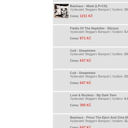
Bauhaus - Mask (LP+CD)
Vydavatel:
Beggars Banquet
| Vydáno:
10
1151 Kč
Cena:
Fields Of The Nephilim - Elizium
Vydavatel:
Beggars Banquet
| Vydáno:
5.
971 Kč
Cena:
Cult - Dreamtime
Vydavatel:
Beggars Banquet
| Vydáno:
23
647 Kč
Cena:
Cult - Dreamtime
Vydavatel:
Beggars Banquet
| Vydáno:
23
647 Kč
Cena:
Love & Rockets - My Dark Twin
Vydavatel:
Beggars Banquet
| Vydáno:
6.
395 Kč
Cena:
Bauhaus - Press The Eject And Give M
Vydavatel:
Beggars Banquet
| Vydáno:
11
647 Kč
Cena: