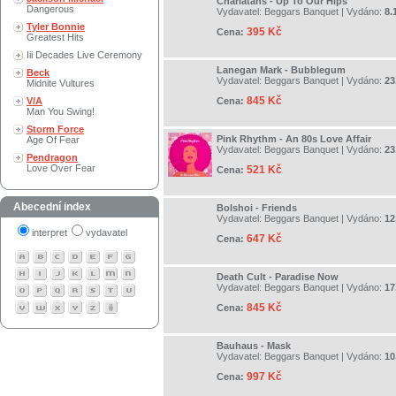
Charlatans - Up To Our Hips
Dangerous
Vydavatel:
Beggars Banquet
| Vydáno:
8.
Tyler Bonnie
395 Kč
Cena:
Greatest Hits
Iii Decades Live Ceremony
Lanegan Mark - Bubblegum
Beck
Vydavatel:
Beggars Banquet
| Vydáno:
23
Midnite Vultures
845 Kč
V/A
Cena:
Man You Swing!
Storm Force
Pink Rhythm - An 80s Love Affair
Age Of Fear
Vydavatel:
Beggars Banquet
| Vydáno:
23
Pendragon
Love Over Fear
521 Kč
Cena:
Abecední index
Bolshoi - Friends
Vydavatel:
Beggars Banquet
| Vydáno:
12
interpret
vydavatel
647 Kč
Cena:
Death Cult - Paradise Now
Vydavatel:
Beggars Banquet
| Vydáno:
17
845 Kč
Cena:
Bauhaus - Mask
Vydavatel:
Beggars Banquet
| Vydáno:
10
997 Kč
Cena: