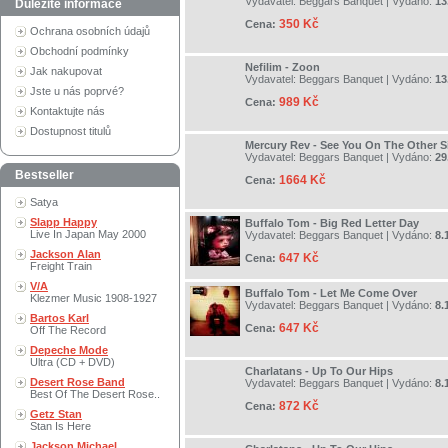
Vydavatel:
Beggars Banquet
| Vydáno:
13
Důležité informace
350 Kč
Cena:
Ochrana osobních údajů
Obchodní podmínky
Nefilim - Zoon
Jak nakupovat
Vydavatel:
Beggars Banquet
| Vydáno:
13
Jste u nás poprvé?
989 Kč
Cena:
Kontaktujte nás
Dostupnost titulů
Mercury Rev - See You On The Other S
Vydavatel:
Beggars Banquet
| Vydáno:
29
Bestseller
1664 Kč
Cena:
Satya
Slapp Happy
Buffalo Tom - Big Red Letter Day
Live In Japan May 2000
Vydavatel:
Beggars Banquet
| Vydáno:
8.
Jackson Alan
647 Kč
Cena:
Freight Train
V/A
Buffalo Tom - Let Me Come Over
Klezmer Music 1908-1927
Vydavatel:
Beggars Banquet
| Vydáno:
8.
Bartos Karl
647 Kč
Cena:
Off The Record
Depeche Mode
Ultra (CD + DVD)
Charlatans - Up To Our Hips
Desert Rose Band
Vydavatel:
Beggars Banquet
| Vydáno:
8.
Best Of The Desert Rose..
872 Kč
Cena:
Getz Stan
Stan Is Here
Jackson Michael