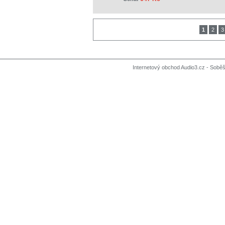
1
2
3
Internetový obchod Audio3.cz - Soběši