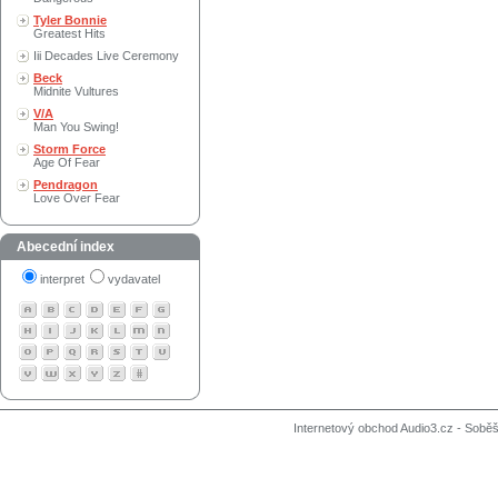
Tyler Bonnie
Greatest Hits
Iii Decades Live Ceremony
Beck
Midnite Vultures
V/A
Man You Swing!
Storm Force
Age Of Fear
Pendragon
Love Over Fear
Abecední index
interpret
vydavatel
Internetový obchod Audio3.cz - Soběši