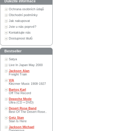
Důležité informace
Ochrana osobních údajů
Obchodní podmínky
Jak nakupovat
Jste u nás poprvé?
Kontaktujte nás
Dostupnost titulů
Bestseller
Satya
Live In Japan May 2000
Jackson Alan
Freight Train
V/A
Klezmer Music 1908-1927
Bartos Karl
Off The Record
Depeche Mode
Ultra (CD + DVD)
Desert Rose Band
Best Of The Desert Rose..
Getz Stan
Stan Is Here
Jackson Michael
Dangerous