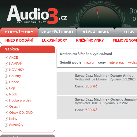
IHNED K DODÁNÍ
LUXUSNÍ BOXY
KNIŽNÍ NOVINKY
FILMOVÉ NOV
Nabídka
Kritéria rozšířeného vyhledávání
AKCE
Seřadit podle:
názvu
|
ceny
|
interpreta
|
vydav
KAMPAŇ
NOVINKY
Sayag Jazz Machine - Danger Amigo
Country
Vydavatel:
La Mixerie
| Vydáno:
6.3.2020
Dance
305 Kč
Cena:
Pop
Rock
Sayag Jazz Machine - Quantic Jumpin
Hudba pro děti
Vydavatel:
10h10
| Vydáno:
7.2.2020
Ostatní
539 Kč
Cena:
Obaly CD, DVD, ...
Knihy
Suvenýry