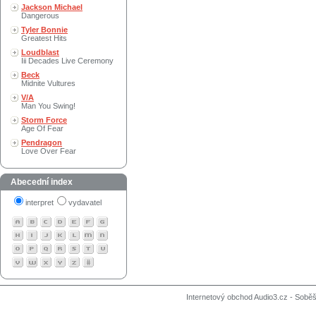
Jackson Michael
Dangerous
Tyler Bonnie
Greatest Hits
Loudblast
Iii Decades Live Ceremony
Beck
Midnite Vultures
V/A
Man You Swing!
Storm Force
Age Of Fear
Pendragon
Love Over Fear
Abecední index
interpret
vydavatel
Internetový obchod Audio3.cz - Soběši