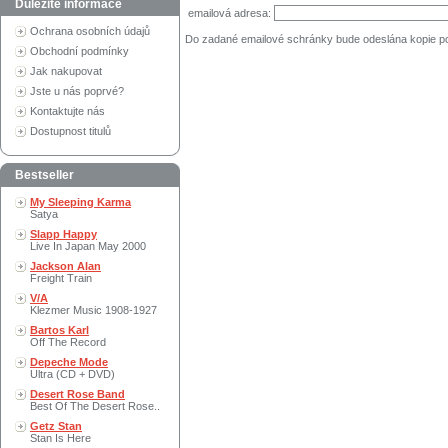
Důležité informace
emailová adresa:
Ochrana osobních údajů
Do zadané emailové schránky bude odeslána kopie p
Obchodní podmínky
Jak nakupovat
Jste u nás poprvé?
Kontaktujte nás
Dostupnost titulů
Bestseller
My Sleeping Karma
Satya
Slapp Happy
Live In Japan May 2000
Jackson Alan
Freight Train
V/A
Klezmer Music 1908-1927
Bartos Karl
Off The Record
Depeche Mode
Ultra (CD + DVD)
Desert Rose Band
Best Of The Desert Rose..
Getz Stan
Stan Is Here