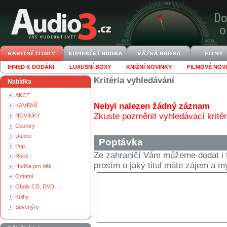
IHNED K DODÁNÍ
LUXUSNÍ BOXY
KNIŽNÍ NOVINKY
FILMOVÉ NOV
Kritéria vyhledávání
Nabídka
AKCE
Nebyl nalezen žádný záznam
KAMPAŇ
Zkuste pozměnit vyhledávací kritér
NOVINKY
Country
Dance
Poptávka
Pop
Ze zahraničí Vám můžeme dodat i t
Rock
prosím o jaký titul máte zájem a
Hudba pro děti
Ostatní
Obaly CD, DVD, ...
Knihy
Suvenýry