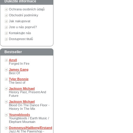
Důležité informace
Ochrana osobních údajů
Obchodní podmínky
Jak nakupovat
Jste u nás poprvé?
Kontaktujte nás
Dostupnost titulů
Bestseller
Anvil
Forged In Fire
James Gang
Best Of
Tyler Bonnie
The best of
Jackson Michael
History Past, Present And
Future
Jackson Michael
Blood On The Dance Floor -
History In The Mix
Youngbloods
Youngbloods / Earth Music /
Elephant Mountain
Domnerus/Hallberg/Erstand
Jazz At The Pawnshop -