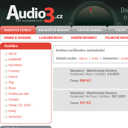
IHNED K DODÁNÍ
LUXUSNÍ BOXY
KNIŽNÍ NOVINKY
FILMOVÉ NOV
Nabídka
Kritéria rozšířeného vyhledávání
AKCE
Seřadit podle:
názvu
|
ceny
|
interpreta
|
vyda
KAMPAŇ
NOVINKY
Vainglory - Manifesting Destiny
Country
Vydavatel:
Mem
| Vydáno:
1.9.2023
Dance
494 Kč
Cena:
Pop
Rock
Vainglory - Manifesting Destiny
Hudba pro děti
Vydavatel:
No Dust
| Vydáno:
28.7.2023
Ostatní
557 Kč
Cena:
Obaly CD, DVD, ...
Knihy
Suvenýry