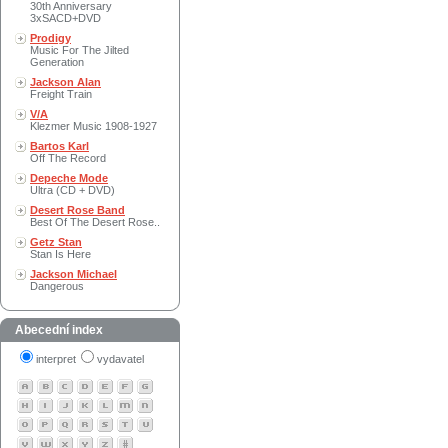
30th Anniversary
3xSACD+DVD
Prodigy
Music For The Jilted
Generation
Jackson Alan
Freight Train
V/A
Klezmer Music 1908-1927
Bartos Karl
Off The Record
Depeche Mode
Ultra (CD + DVD)
Desert Rose Band
Best Of The Desert Rose..
Getz Stan
Stan Is Here
Jackson Michael
Dangerous
Abecední index
interpret
vydavatel