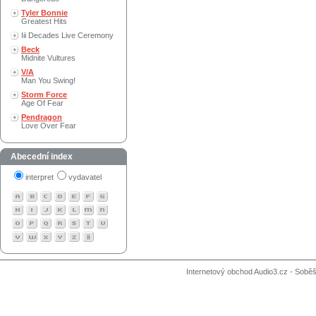
Tyler Bonnie
Greatest Hits
Iii Decades Live Ceremony
Beck
Midnite Vultures
V/A
Man You Swing!
Storm Force
Age Of Fear
Pendragon
Love Over Fear
Abecední index
interpret
vydavatel
Internetový obchod Audio3.cz - Soběši