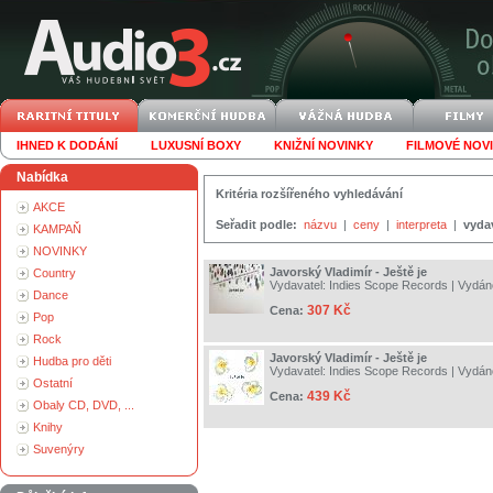
IHNED K DODÁNÍ
LUXUSNÍ BOXY
KNIŽNÍ NOVINKY
FILMOVÉ NOV
Nabídka
Kritéria rozšířeného vyhledávání
AKCE
Seřadit podle:
názvu
|
ceny
|
interpreta
|
vyda
KAMPAŇ
NOVINKY
Javorský Vladimír - Ještě je
Country
Vydavatel:
Indies Scope Records
| Vydán
Dance
307 Kč
Cena:
Pop
Rock
Javorský Vladimír - Ještě je
Hudba pro děti
Vydavatel:
Indies Scope Records
| Vydán
Ostatní
439 Kč
Cena:
Obaly CD, DVD, ...
Knihy
Suvenýry