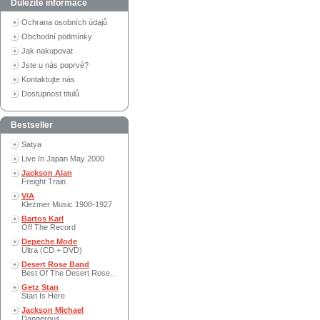
Důležité informace
Ochrana osobních údajů
Obchodní podmínky
Jak nakupovat
Jste u nás poprvé?
Kontaktujte nás
Dostupnost titulů
Bestseller
Satya
Live In Japan May 2000
Jackson Alan
Freight Train
V/A
Klezmer Music 1908-1927
Bartos Karl
Off The Record
Depeche Mode
Ultra (CD + DVD)
Desert Rose Band
Best Of The Desert Rose..
Getz Stan
Stan Is Here
Jackson Michael
Dangerous